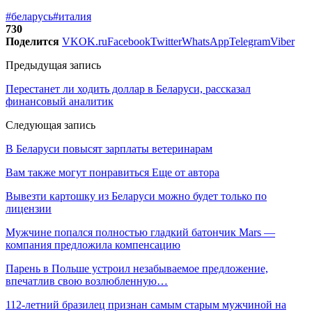
#беларусь
#италия
730
Поделится
VK
OK.ru
Facebook
Twitter
WhatsApp
Telegram
Viber
Предыдущая запись
Перестанет ли ходить доллар в Беларуси, рассказал
финансовый аналитик
Следующая запись
В Беларуси повысят зарплаты ветеринарам
Вам также могут понравиться
Еще от автора
Вывезти картошку из Беларуси можно будет только по
лицензии
Мужчине попался полностью гладкий батончик Mars —
компания предложила компенсацию
Парень в Польше устроил незабываемое предложение,
впечатлив свою возлюбленную…
112-летний бразилец признан самым старым мужчиной на