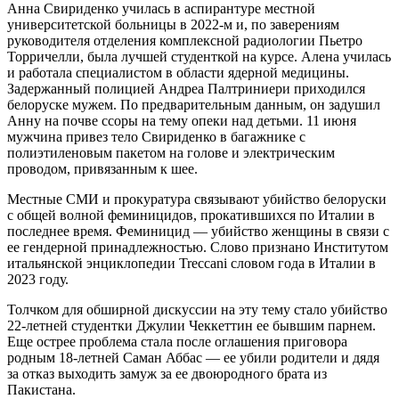
Анна Свириденко училась в аспирантуре местной
университетской больницы в 2022-м и, по заверениям
руководителя отделения комплексной радиологии Пьетро
Торричелли, была лучшей студенткой на курсе. Алена училась
и работала специалистом в области ядерной медицины.
Задержанный полицией Андреа Палтриниери приходился
белоруске мужем. По предварительным данным, он задушил
Анну на почве ссоры на тему опеки над детьми. 11 июня
мужчина привез тело Свириденко в багажнике с
полиэтиленовым пакетом на голове и электрическим
проводом, привязанным к шее.
Местные СМИ и прокуратура связывают убийство белоруски
с общей волной феминицидов, прокатившихся по Италии в
последнее время. Феминицид — убийство женщины в связи с
ее гендерной принадлежностью. Слово признано Институтом
итальянской энциклопедии Treccani словом года в Италии в
2023 году.
Толчком для обширной дискуссии на эту тему стало убийство
22-летней студентки Джулии Чеккеттин ее бывшим парнем.
Еще острее проблема стала после оглашения приговора
родным 18-летней Саман Аббас — ее убили родители и дядя
за отказ выходить замуж за ее двоюродного брата из
Пакистана.