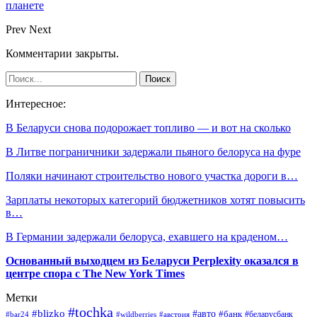
планете
Prev
Next
Комментарии закрыты.
Интересное:
В Беларуси снова подорожает топливо — и вот на сколько
В Литве пограничники задержали пьяного белоруса на фуре
Поляки начинают строительство нового участка дороги в…
Зарплаты некоторых категорий бюджетников хотят повысить
в…
В Германии задержали белоруса, ехавшего на краденом…
Основанный выходцем из Беларуси Perplexity оказался в
центре спора с The New York Times
Метки
#tochka
#blizko
#авто
#банк
#bar24
#wildberries
#австрия
#беларусбанк