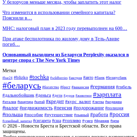
У белорусов меньше месяца, чтобы заплатить этот налог
Что изменится в использовании семейного капитала?
Пояснили в…
МНС: налоговый план в 2023 году перевыполнен на 600…
При атаке беспилотника по жилому дому в Тель-Авиве
погиб…
Основанный выходцем из Беларуси Perplexity оказался в
центре спора с The New York Times
Метки
#tochka
#blizko
#авто
#банк
#bar24
#wildberries
#австрия
#беларусбанк
#беларусь
#германия
#гибель
#брест
#вакансия
#богатство
#зарплата
#дальнобойщик
#деньга
#дети
#дуров
#животное
#кредит
#курс_валют
#литва
#италия
#медицина
#квартира
#китай
#налог
#пенсия
#недвижимость
#подорожание
#полиция
#россия
#польша
#работа
#пособие
#путешествие
#пьяный
#топливо
#сигарета
#сша
#умер
#франция
#цена
#семейный_капитал
© 2026 - Новости Бреста и Брестской области. Все права
защищены.
Любое копирование материалов с нашего ресурса разрешается