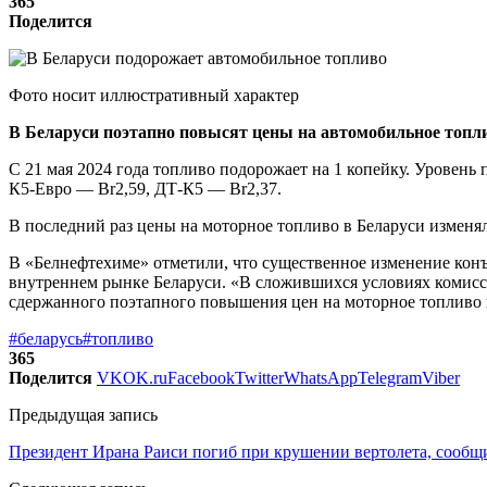
365
Поделится
Фото носит иллюстративный характер
В Беларуси поэтапно повысят цены на автомобильное топл
С 21 мая 2024 года топливо подорожает на 1 копейку. Уровен
К5-Евро — Br2,59, ДТ-К5 — Br2,37.
В последний раз цены на моторное топливо в Беларуси изменяли
В «Белнефтехиме» отметили, что существенное изменение кон
внутреннем рынке Беларуси. «В сложившихся условиях комисс
сдержанного поэтапного повышения цен на моторное топливо н
#беларусь
#топливо
365
Поделится
VK
OK.ru
Facebook
Twitter
WhatsApp
Telegram
Viber
Предыдущая запись
Президент Ирана Раиси погиб при крушении вертолета, соо