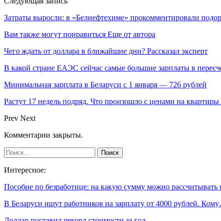
Следующая запись
Затраты выросли: в «Белнефтехиме» прокомментировали подо
Вам также могут понравиться
Еще от автора
Чего ждать от доллара в ближайшие дни? Рассказал эксперт
В какой стране ЕАЭС сейчас самые большие зарплаты в перес
Минимальная зарплата в Беларуси с 1 января — 726 рублей
Растут 17 недель подряд. Что произошло с ценами на квартиры 
Prev
Next
Комментарии закрыты.
Интересное:
Пособие по безработице: на какую сумму можно рассчитывать
В Беларуси ищут работников на зарплату от 4000 рублей. Ком
Доллар поставил рекорд стоимости за год