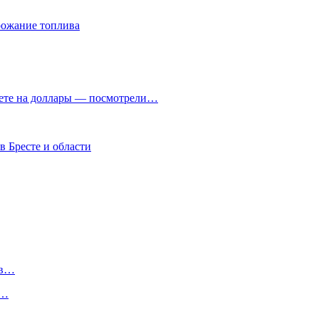
рожание топлива
чете на доллары — посмотрели…
в Бресте и области
 в…
у…