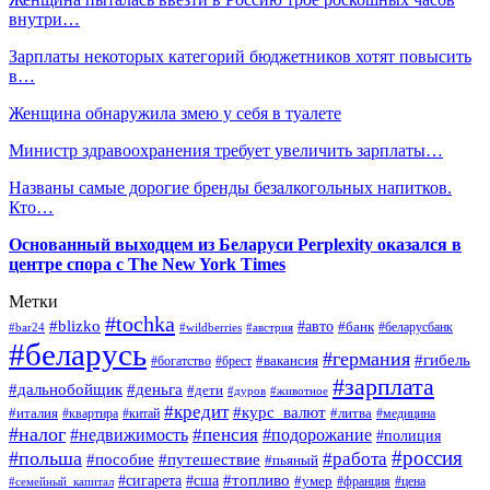
внутри…
Зарплаты некоторых категорий бюджетников хотят повысить
в…
Женщина обнаружила змею у себя в туалете
Министр здравоохранения требует увеличить зарплаты…
Названы самые дорогие бренды безалкогольных напитков.
Кто…
Основанный выходцем из Беларуси Perplexity оказался в
центре спора с The New York Times
Метки
#tochka
#blizko
#авто
#банк
#bar24
#wildberries
#австрия
#беларусбанк
#беларусь
#германия
#гибель
#брест
#вакансия
#богатство
#зарплата
#дальнобойщик
#деньга
#дети
#дуров
#животное
#кредит
#курс_валют
#литва
#италия
#медицина
#квартира
#китай
#налог
#пенсия
#недвижимость
#подорожание
#полиция
#россия
#польша
#работа
#пособие
#путешествие
#пьяный
#топливо
#сигарета
#сша
#умер
#франция
#цена
#семейный_капитал