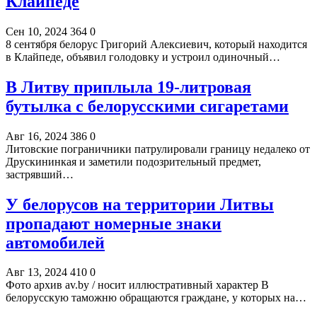
Клайпеде
Сен 10, 2024
364
0
8 сентября белорус Григорий Алексиевич, который находится
в Клайпеде, объявил голодовку и устроил одиночный…
В Литву приплыла 19-литровая
бутылка с белорусскими сигаретами
Авг 16, 2024
386
0
Литовские пограничники патрулировали границу недалеко от
Друскининкая и заметили подозрительный предмет,
застрявший…
У белорусов на территории Литвы
пропадают номерные знаки
автомобилей
Авг 13, 2024
410
0
Фото архив av.by / носит иллюстративный характер В
белорусскую таможню обращаются граждане, у которых на…