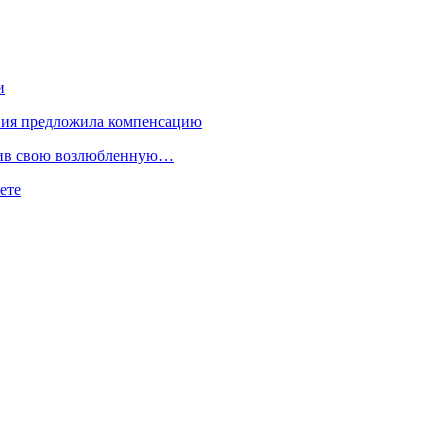
и
ния предложила компенсацию
тлив свою возлюбленную…
ете