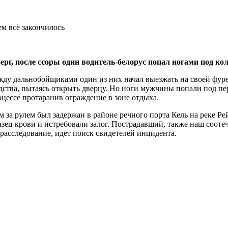
рг, после ссоры один водитель-белорус попал ногами под ко
жду дальнобойщиками один из них начал выезжать на своей фуре
ства, пытаясь открыть дверцу. Но ноги мужчины попали под пере
цессе протаранив ограждение в зоне отдыха.
 за рулем был задержан в районе речного порта Кель на реке Ре
зец крови и истребовали залог. Пострадавший, также наш соотеч
 расследование, идет поиск свидетелей инцидента.