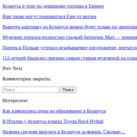
Беларусь в топе по дешевизне топлива в Европе
Вам также могут понравиться
Еще от автора
Вывезти картошку из Беларуси можно будет только по лицензи
Мужчине попался полностью гладкий батончик Mars — компа
Парень в Польше устроил незабываемое предложение, впеча
112-летний бразилец признан самым старым мужчиной на план
Prev
Next
Комментарии закрыты.
Интересное:
Как изменились цены на образование в Беларуси
В Италии у белоруса изъяли Toyota Rav4 Hybrid
Названа средняя зарплата в Беларуси за январь. Сколько…