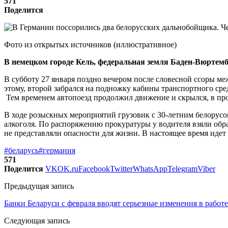
571
Поделится
Фото из открытых источников (иллюстративное)
В немецком городе Кель, федеральная земля Баден-Вюртембе
В субботу 27 января поздно вечером после словесной ссоры ме
этому, второй забрался на подножку кабины транспортного сред
Тем временем автопоезд продолжил движение и скрылся, в про
В ходе розыскных мероприятий грузовик с 30-летним белорусом
алкоголя. По распоряжению прокуратуры у водителя взяли обра
не представляли опасности для жизни. В настоящее время идет
#беларусь
#германия
571
Поделится
VK
OK.ru
Facebook
Twitter
WhatsApp
Telegram
Viber
Предыдущая запись
Банки Беларуси с февраля вводят серьезные изменения в работе
Следующая запись