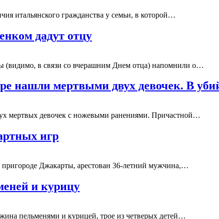
чия итальянского гражданства у семьи, в которой…
бенком дадут отцу
ы (видимо, в связи со вчерашним Днем отца) напомнили о…
ире нашли мертвыми двух девочек. В уб
двух мертвых девочек с ножевыми ранениями. Причастной…
зартных игр
, пригороде Джакарты, арестован 36-летний мужчина,…
ьменей и курицу
ужина пельменями и курицей, трое из четверых детей…