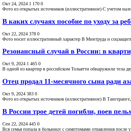
Окт 24, 2024
1 170
0
Фото из открытых источников (иллюстративное) С учетом нали
В каких случаях пособие по уходу за ре
Окт 22, 2024
378
0
Фото носит иллюстративный характер В Минтруда и соцзащит
Резонансный случай в России: в кварт
Окт 9, 2024
1 465
0
В одной из квартир в российском Тольятти обнаружили тела 
Отец продал 11-месячного сына ради а
Окт 9, 2024
383
0
Фото из открытых источников (иллюстративное) В Тангеранге
В России трое детей погибли, поев пел
Сен 22, 2024
445
0
Вся семья попала в больницу с симптомами отравления после 