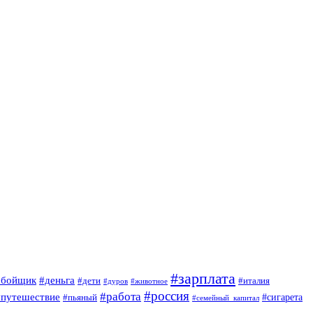
#зарплата
обойщик
#деньга
#дети
#италия
#дуров
#животное
#россия
#работа
#путешествие
#пьяный
#сигарета
#семейный_капитал