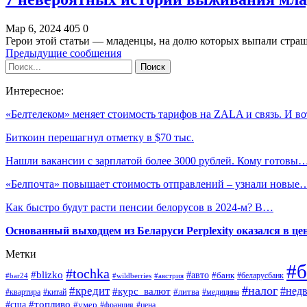
Мар 6, 2024
405
0
Герои этой статьи — младенцы, на долю которых выпали стра
Предыдущие сообщения
Интересное:
«Белтелеком» меняет стоимость тарифов на ZALA и связь. И в
Биткоин перешагнул отметку в $70 тыс.
Нашли вакансии с зарплатой более 3000 рублей. Кому готовы
«Белпочта» повышает стоимость отправлений – узнали новые
Как быстро будут расти пенсии белорусов в 2024-м? В…
Основанный выходцем из Беларуси Perplexity оказался в цен
Метки
#б
#tochka
#blizko
#авто
#банк
#bar24
#wildberries
#австрия
#беларусбанк
#налог
#кредит
#курс_валют
#нед
#литва
#медицина
#квартира
#китай
#топливо
#сша
#умер
#франция
#цена