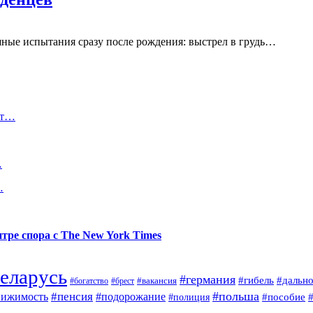
шные испытания сразу после рождения: выстрел в грудь…
от…
…
…
тре спора с The New York Times
еларусь
#германия
#гибель
#дальн
#брест
#вакансия
#богатство
#польша
#пенсия
вижимость
#подорожание
#полиция
#пособие