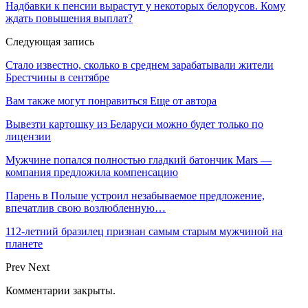
Надбавки к пенсии вырастут у некоторых белорусов. Кому
ждать повышения выплат?
Следующая запись
Стало известно, сколько в среднем зарабатывали жители
Брестчины в сентябре
Вам также могут понравиться
Еще от автора
Вывезти картошку из Беларуси можно будет только по
лицензии
Мужчине попался полностью гладкий батончик Mars —
компания предложила компенсацию
Парень в Польше устроил незабываемое предложение,
впечатлив свою возлюбленную…
112-летний бразилец признан самым старым мужчиной на
планете
Prev
Next
Комментарии закрыты.