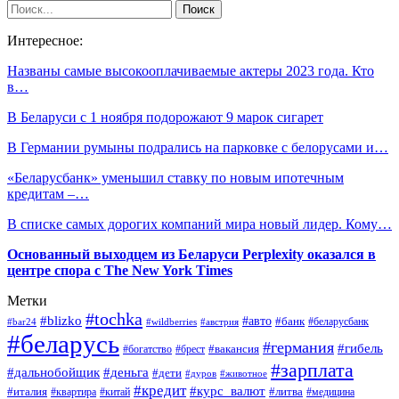
Интересное:
Названы самые высокооплачиваемые актеры 2023 года. Кто
в…
В Беларуси с 1 ноября подорожают 9 марок сигарет
В Германии румыны подрались на парковке с белорусами и…
«Беларусбанк» уменьшил ставку по новым ипотечным
кредитам –…
В списке самых дорогих компаний мира новый лидер. Кому…
Основанный выходцем из Беларуси Perplexity оказался в
центре спора с The New York Times
Метки
#tochka
#blizko
#авто
#банк
#bar24
#wildberries
#австрия
#беларусбанк
#беларусь
#германия
#гибель
#брест
#вакансия
#богатство
#зарплата
#дальнобойщик
#деньга
#дети
#дуров
#животное
#кредит
#курс_валют
#литва
#италия
#медицина
#квартира
#китай