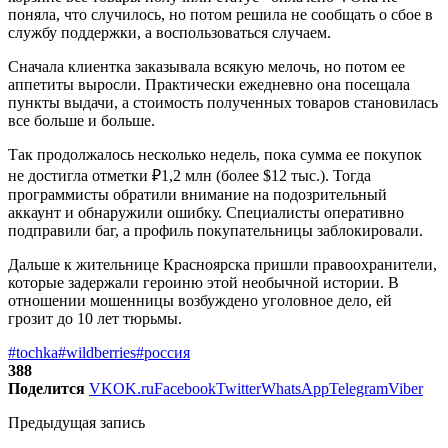
поняла, что случилось, но потом решила не сообщать о сбое в
службу поддержки, а воспользоваться случаем.
Сначала клиентка заказывала всякую мелочь, но потом ее
аппетиты выросли. Практически ежедневно она посещала
пункты выдачи, а стоимость полученных товаров становилась
все больше и больше.
Так продолжалось несколько недель, пока сумма ее покупок
не достигла отметки ₽1,2 млн (более $12 тыс.). Тогда
программисты обратили внимание на подозрительный
аккаунт и обнаружили ошибку. Специалисты оперативно
подправили баг, а профиль покупательницы заблокировали.
Дальше к жительнице Красноярска пришли правоохранители,
которые задержали героиню этой необычной истории. В
отношении мошенницы возбуждено уголовное дело, ей
грозит до 10 лет тюрьмы.
#tochka
#wildberries
#россия
388
Поделится
VK
OK.ru
Facebook
Twitter
WhatsApp
Telegram
Viber
Предыдущая запись