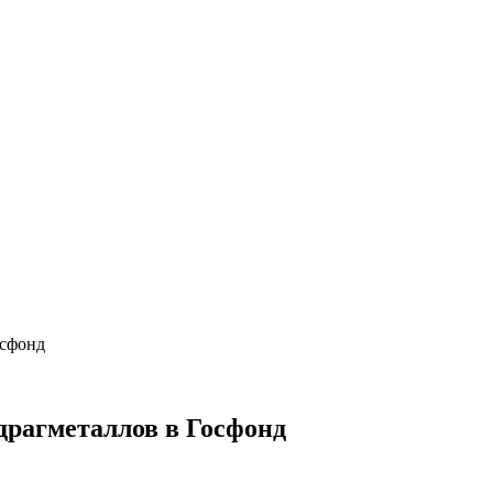
осфонд
драгметаллов в Госфонд