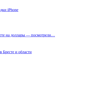
ядки iPhone
чете на доллары — посмотрели…
в Бресте и области