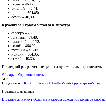
родий – 464,23;
рутений – 45,44;
иридий – 504,85;
осмий – 40,39.
в рублях за 1 грамм металла в лигатуре:
серебро – 2,25;
платина – 89,48;
палладий – 94,72;
родий – 464,00;
рутений – 45,40;
иридий – 504,35;
осмий – 40,35.
Последний раз расчетные цены на драгметаллы, принимаемые в 
#беларусь
#драгоценность
510
Поделится
VK
OK.ru
Facebook
Twitter
WhatsApp
Telegram
Viber
Предыдущая запись
В Беларуси начнут облагать налогом доходы от криптовалюты.