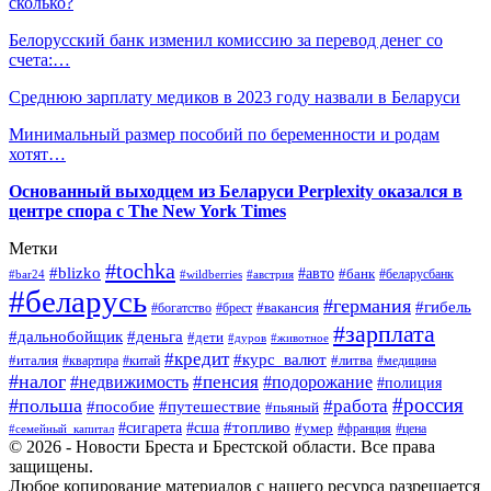
сколько?
Белорусский банк изменил комиссию за перевод денег со
счета:…
Среднюю зарплату медиков в 2023 году назвали в Беларуси
Минимальный размер пособий по беременности и родам
хотят…
Основанный выходцем из Беларуси Perplexity оказался в
центре спора с The New York Times
Метки
#tochka
#blizko
#авто
#банк
#bar24
#wildberries
#австрия
#беларусбанк
#беларусь
#германия
#гибель
#брест
#вакансия
#богатство
#зарплата
#дальнобойщик
#деньга
#дети
#дуров
#животное
#кредит
#курс_валют
#литва
#италия
#медицина
#квартира
#китай
#налог
#пенсия
#недвижимость
#подорожание
#полиция
#россия
#польша
#работа
#пособие
#путешествие
#пьяный
#топливо
#сигарета
#сша
#умер
#франция
#цена
#семейный_капитал
© 2026 - Новости Бреста и Брестской области. Все права
защищены.
Любое копирование материалов с нашего ресурса разрешается