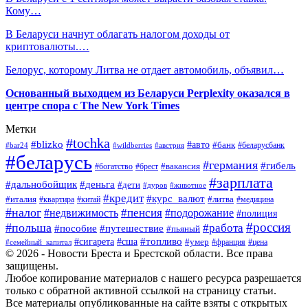
Кому…
В Беларуси начнут облагать налогом доходы от
криптовалюты.…
Белорус, которому Литва не отдает автомобиль, объявил…
Основанный выходцем из Беларуси Perplexity оказался в
центре спора с The New York Times
Метки
#tochka
#blizko
#авто
#банк
#bar24
#wildberries
#австрия
#беларусбанк
#беларусь
#германия
#гибель
#брест
#вакансия
#богатство
#зарплата
#дальнобойщик
#деньга
#дети
#дуров
#животное
#кредит
#курс_валют
#литва
#италия
#медицина
#квартира
#китай
#налог
#пенсия
#недвижимость
#подорожание
#полиция
#россия
#польша
#работа
#пособие
#путешествие
#пьяный
#топливо
#сигарета
#сша
#умер
#франция
#цена
#семейный_капитал
© 2026 - Новости Бреста и Брестской области. Все права
защищены.
Любое копирование материалов с нашего ресурса разрешается
только с обратной активной ссылкой на страницу статьи.
Все материалы опубликованные на сайте взяты с открытых