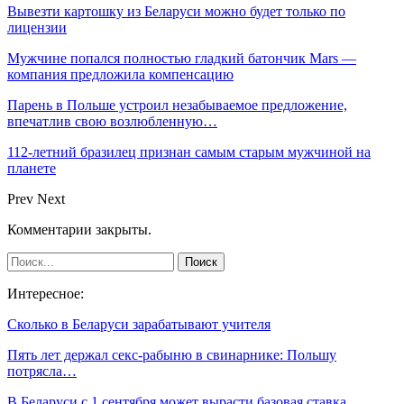
Вывезти картошку из Беларуси можно будет только по
лицензии
Мужчине попался полностью гладкий батончик Mars —
компания предложила компенсацию
Парень в Польше устроил незабываемое предложение,
впечатлив свою возлюбленную…
112-летний бразилец признан самым старым мужчиной на
планете
Prev
Next
Комментарии закрыты.
Интересное:
Сколько в Беларуси зарабатывают учителя
Пять лет держал секс-рабыню в свинарнике: Польшу
потрясла…
В Беларуси с 1 сентября может вырасти базовая ставка.