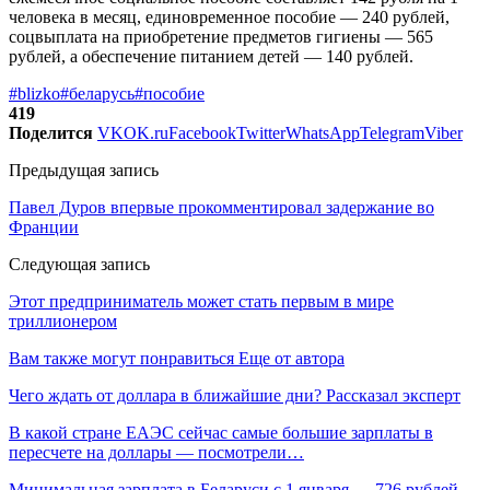
человека в месяц, единовременное пособие — 240 рублей,
соцвыплата на приобретение предметов гигиены — 565
рублей, а обеспечение питанием детей — 140 рублей.
#blizko
#беларусь
#пособие
419
Поделится
VK
OK.ru
Facebook
Twitter
WhatsApp
Telegram
Viber
Предыдущая запись
Павел Дуров впервые прокомментировал задержание во
Франции
Следующая запись
Этот предприниматель может стать первым в мире
триллионером
Вам также могут понравиться
Еще от автора
Чего ждать от доллара в ближайшие дни? Рассказал эксперт
В какой стране ЕАЭС сейчас самые большие зарплаты в
пересчете на доллары — посмотрели…
Минимальная зарплата в Беларуси с 1 января — 726 рублей