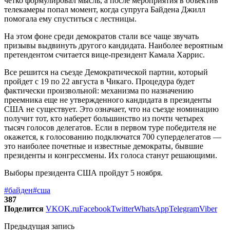
четко формулировал мысль, а после мероприятия в объектив
телекамеры попал момент, когда супруга Байдена Джилл
помогала ему спуститься с лестницы.
На этом фоне среди демократов стали все чаще звучать
призывы выдвинуть другого кандидата. Наиболее вероятным
претендентом считается вице-президент Камала Харрис.
Все решится на съезде Демократической партии, который
пройдет с 19 по 22 августа в Чикаго. Процедура будет
фактически произвольной: механизма по назначению
преемника еще не утвержденного кандидата в президенты
США не существует. Это означает, что на съезде номинацию
получит тот, кто наберет большинство из почти четырех
тысяч голосов делегатов. Если в первом туре победителя не
окажется, к голосованию подключатся 700 суперделегатов —
это наиболее почетные и известные демократы, бывшие
президенты и конгрессмены. Их голоса станут решающими.
Выборы президента США пройдут 5 ноября.
#байден
#сша
387
Поделится
VK
OK.ru
Facebook
Twitter
WhatsApp
Telegram
Viber
Предыдущая запись