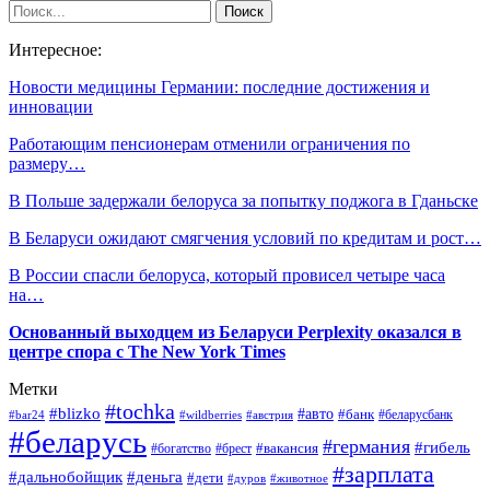
Интересное:
Новости медицины Германии: последние достижения и
инновации
Работающим пенсионерам отменили ограничения по
размеру…
В Польше задержали белоруса за попытку поджога в Гданьске
В Беларуси ожидают смягчения условий по кредитам и рост…
В России спасли белоруса, который провисел четыре часа
на…
Основанный выходцем из Беларуси Perplexity оказался в
центре спора с The New York Times
Метки
#tochka
#blizko
#авто
#банк
#bar24
#wildberries
#австрия
#беларусбанк
#беларусь
#германия
#гибель
#брест
#вакансия
#богатство
#зарплата
#дальнобойщик
#деньга
#дети
#дуров
#животное