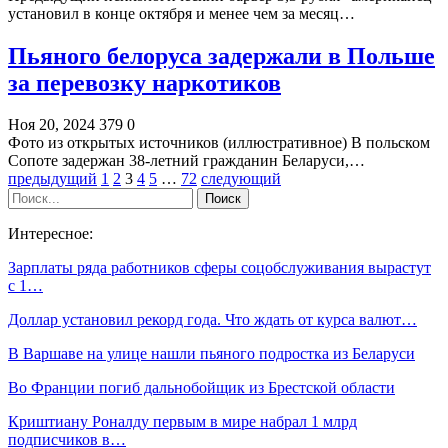
установил в конце октября и менее чем за месяц…
Пьяного белоруса задержали в Польше
за перевозку наркотиков
Ноя 20, 2024
379
0
Фото из открытых источников (иллюстративное) В польском
Сопоте задержан 38-летний гражданин Беларуси,…
предыдущий
1
2
3
4
5
…
72
следующий
Интересное:
Зарплаты ряда работников сферы соцобслуживания вырастут
с 1…
Доллар установил рекорд года. Что ждать от курса валют…
В Варшаве на улице нашли пьяного подростка из Беларуси
Во Франции погиб дальнобойщик из Брестской области
Криштиану Роналду первым в мире набрал 1 млрд
подписчиков в…