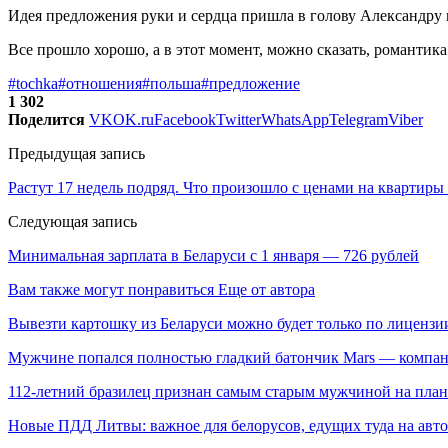
Идея предложения руки и сердца пришла в голову Александру 
Все прошло хорошо, а в этот момент, можно сказать, романтика
#tochka
#отношения
#польша
#предложение
1 302
Поделится
VK
OK.ru
Facebook
Twitter
WhatsApp
Telegram
Viber
Предыдущая запись
Растут 17 недель подряд. Что произошло с ценами на квартиры 
Следующая запись
Минимальная зарплата в Беларуси с 1 января — 726 рублей
Вам также могут понравиться
Еще от автора
Вывезти картошку из Беларуси можно будет только по лицензи
Мужчине попался полностью гладкий батончик Mars — компа
112-летний бразилец признан самым старым мужчиной на план
Новые ПДД Литвы: важное для белорусов, едущих туда на авто