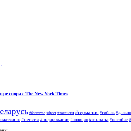
…
тре спора с The New York Times
еларусь
#германия
#гибель
#дальн
#брест
#вакансия
#богатство
#польша
#пенсия
вижимость
#подорожание
#полиция
#пособие
щены.