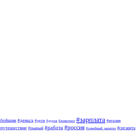
#зарплата
обойщик
#деньга
#дети
#италия
#дуров
#животное
#россия
#работа
#путешествие
#пьяный
#сигарета
#семейный_капитал