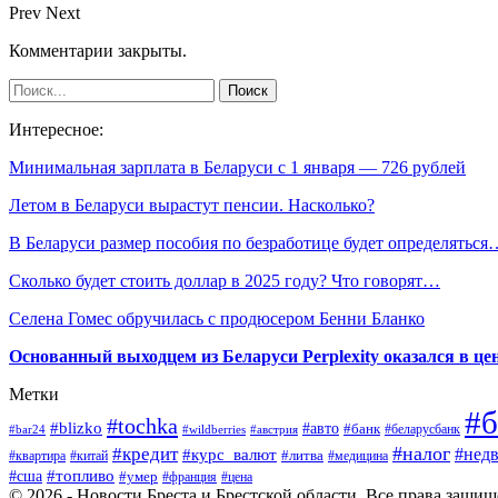
Prev
Next
Комментарии закрыты.
Интересное:
Минимальная зарплата в Беларуси с 1 января — 726 рублей
Летом в Беларуси вырастут пенсии. Насколько?
В Беларуси размер пособия по безработице будет определяться
Сколько будет стоить доллар в 2025 году? Что говорят…
Селена Гомес обручилась с продюсером Бенни Бланко
Основанный выходцем из Беларуси Perplexity оказался в цен
Метки
#б
#tochka
#blizko
#авто
#банк
#bar24
#wildberries
#австрия
#беларусбанк
#налог
#кредит
#курс_валют
#нед
#литва
#медицина
#квартира
#китай
#топливо
#сша
#умер
#франция
#цена
© 2026 - Новости Бреста и Брестской области. Все права защи