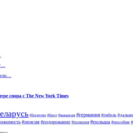
…
ет…
щили…
тре спора с The New York Times
еларусь
#германия
#гибель
#дальн
#брест
#вакансия
#богатство
#польша
#пенсия
вижимость
#подорожание
#полиция
#пособие
щены.