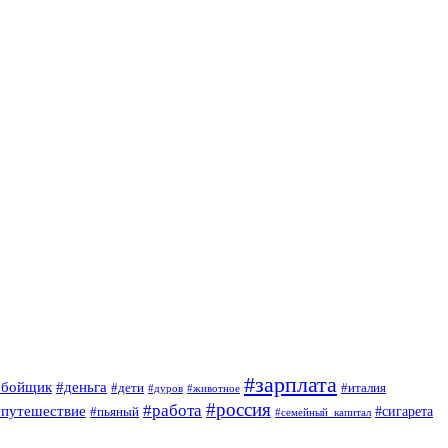
#зарплата
обойщик
#деньга
#дети
#италия
#дуров
#животное
#россия
#работа
#путешествие
#пьяный
#сигарета
#семейный_капитал