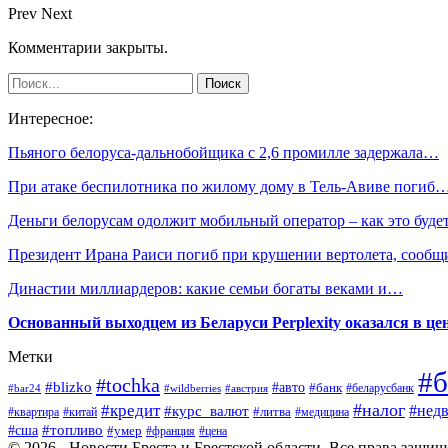
Prev
Next
Комментарии закрыты.
Интересное:
Пьяного белоруса-дальнобойщика с 2,6 промилле задержала…
При атаке беспилотника по жилому дому в Тель-Авиве погиб
Деньги белорусам одолжит мобильный оператор – как это буд
Президент Ирана Раиси погиб при крушении вертолета, сооб
Династии миллиардеров: какие семьи богаты веками и…
Основанный выходцем из Беларуси Perplexity оказался в цен
Метки
#б
#tochka
#blizko
#авто
#банк
#bar24
#wildberries
#австрия
#беларусбанк
#налог
#кредит
#курс_валют
#нед
#литва
#медицина
#квартира
#китай
#топливо
#сша
#умер
#франция
#цена
© 2026 - Новости Бреста и Брестской области. Все права защи