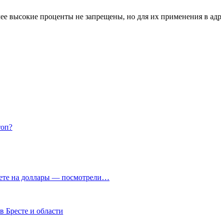
лее высокие проценты не запрещены, но для их применения в ад
топ?
чете на доллары — посмотрели…
в Бресте и области