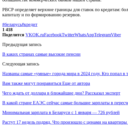
РВСР определяет верхние границы для ставок по кредитам: бо
капиталу и по формированию резервов.
#беларусь
#кредит
1 418
Поделится
VK
OK.ru
Facebook
Twitter
WhatsApp
Telegram
Viber
Предыдущая запись
В каких странах самые высокие пенсии
Следующая запись
Названы самые «умные» города мира в 2024 году. Кто попал в 
Вам также могут понравиться
Еще от автора
Чего ждать от доллара в ближайшие дни? Рассказал эксперт
В какой стране ЕАЭС сейчас самые большие зарплаты в перес
Минимальная зарплата в Беларуси с 1 января — 726 рублей
Растут 17 недель подряд. Что произошло с ценами на квартиры 