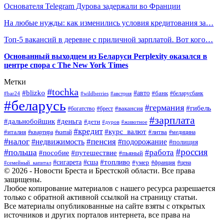
Основателя Telegram Дурова задержали во Франции
На любые нужды: как изменились условия кредитования за…
Топ-5 вакансий в деревне с приличной зарплатой. Вот кого…
Основанный выходцем из Беларуси Perplexity оказался в
центре спора с The New York Times
Метки
#tochka
#blizko
#авто
#банк
#bar24
#wildberries
#австрия
#беларусбанк
#беларусь
#германия
#гибель
#брест
#вакансия
#богатство
#зарплата
#дальнобойщик
#деньга
#дети
#дуров
#животное
#кредит
#курс_валют
#литва
#италия
#медицина
#квартира
#китай
#налог
#пенсия
#недвижимость
#подорожание
#полиция
#россия
#польша
#работа
#пособие
#путешествие
#пьяный
#топливо
#сигарета
#сша
#умер
#франция
#цена
#семейный_капитал
© 2026 - Новости Бреста и Брестской области. Все права
защищены.
Любое копирование материалов с нашего ресурса разрешается
только с обратной активной ссылкой на страницу статьи.
Все материалы опубликованные на сайте взяты с открытых
источников и других порталов интернета, все права на