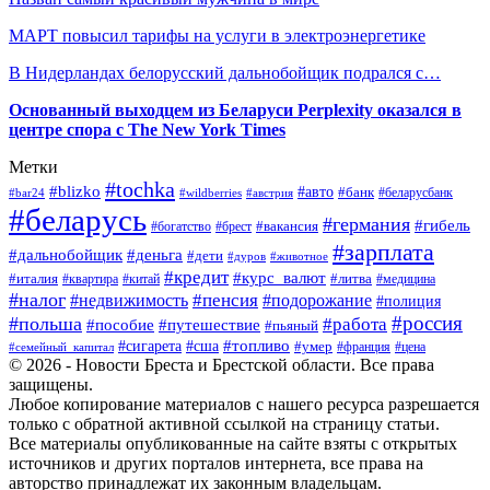
МАРТ повысил тарифы на услуги в электроэнергетике
В Нидерландах белорусский дальнобойщик подрался с…
Основанный выходцем из Беларуси Perplexity оказался в
центре спора с The New York Times
Метки
#tochka
#blizko
#авто
#банк
#bar24
#wildberries
#австрия
#беларусбанк
#беларусь
#германия
#гибель
#брест
#вакансия
#богатство
#зарплата
#дальнобойщик
#деньга
#дети
#дуров
#животное
#кредит
#курс_валют
#литва
#италия
#медицина
#квартира
#китай
#налог
#пенсия
#недвижимость
#подорожание
#полиция
#россия
#польша
#работа
#пособие
#путешествие
#пьяный
#топливо
#сигарета
#сша
#умер
#франция
#цена
#семейный_капитал
© 2026 - Новости Бреста и Брестской области. Все права
защищены.
Любое копирование материалов с нашего ресурса разрешается
только с обратной активной ссылкой на страницу статьи.
Все материалы опубликованные на сайте взяты с открытых
источников и других порталов интернета, все права на
авторство принадлежат их законным владельцам.