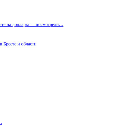
чете на доллары — посмотрели…
в Бресте и области
м…