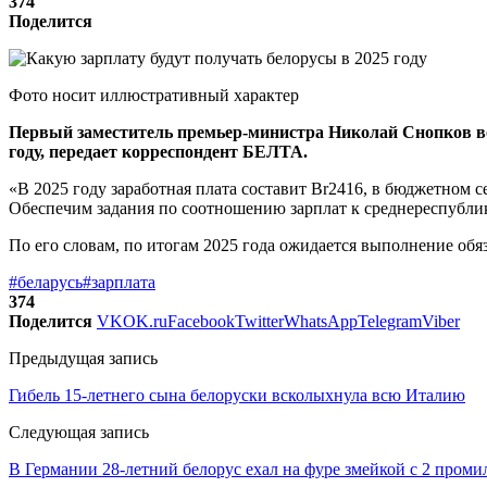
374
Поделится
Фото носит иллюстративный характер
Первый заместитель премьер-министра Николай Снопков во 
году, передает корреспондент БЕЛТА.
«В 2025 году заработная плата составит Br2416, в бюджетном 
Обеспечим задания по соотношению зарплат к среднереспублик
По его словам, по итогам 2025 года ожидается выполнение обяз
#беларусь
#зарплата
374
Поделится
VK
OK.ru
Facebook
Twitter
WhatsApp
Telegram
Viber
Предыдущая запись
Гибель 15-летнего сына белоруски всколыхнула всю Италию
Следующая запись
В Германии 28-летний белорус ехал на фуре змейкой с 2 проми