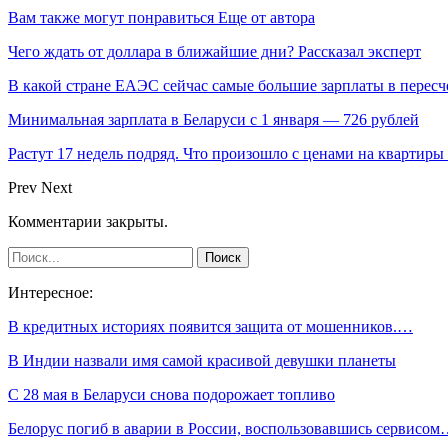
Вам также могут понравиться
Еще от автора
Чего ждать от доллара в ближайшие дни? Рассказал эксперт
В какой стране ЕАЭС сейчас самые большие зарплаты в перес
Минимальная зарплата в Беларуси с 1 января — 726 рублей
Растут 17 недель подряд. Что произошло с ценами на квартиры 
Prev
Next
Комментарии закрыты.
Интересное:
В кредитных историях появится защита от мошенников.…
В Индии назвали имя самой красивой девушки планеты
С 28 мая в Беларуси снова подорожает топливо
Белорус погиб в аварии в России, воспользовавшись сервисо