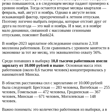
резко повышаются, а в следующем месяце падают примерно к
уровню ноября. Тогда остаются вторые месяцы кварталов —
февраль, май, август и ноябрь. Однако в августе велик
искажающий фактор, приуроченный к летним отпускам.
Поэтому логично выбрать периоды, которые отстоят друг от
друга на полгода — это май и ноябрь. И в мае, и в ноябре
мало динамики, связанной с массовыми сезонными
отпусками, поясняют Banki24.
В ноябре-2023 зарплатное обследование охватило 2,318
миллиона работников. Если сравнивать с уровнем занятости в
экономике за тот же месяц, это эквивалентно охвату 56%.
Среди попавших в выборку
10,8 тысячи работников имели
зарплату от 10.000 рублей и выше
. Основная масса этих
работников (около 8,6 тысячи человек) концентрировалась у
нанимателей Минска.
В областях расстановка сил с зарплатами от 10.000 рублей
была следующей: Брестская — 283 человека, Витебская — 255
человек, Гомельская — 472 человека, Гродненская — 367
человек, Минская — 671 человек, Могилевская — 148
человек.
Важно понимать: это количество работников из выборки, а в