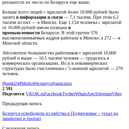
реальности их число по Беларуси еще выше.
Больше всего людей с зарплатой более 10.000 рублей было
занято
в информации и связи
— 7,1 тысячи. При этом 6,2
тысячи из них — в Минске. Еще 1.154 человека с зарплатой
от 10.000 рублей имели позиции
в
промышленности
Беларуси. В этой группе 376
высокооплачиваемых кадров работали в Минске, а 272 — в
Минской области.
Абсолютное большинство работников с зарплатой 10.000
рублей и выше — 10,5 тысячи человек — трудилось в
коммерческих организациях. Но и в некоммерческих
структурах были счастливчики с 5-значной зарплатой — 279
человек.
#banki24
#blizko
#беларусь
#зарплата
2 591
Поделится
VK
OK.ru
Facebook
Twitter
WhatsApp
Telegram
Viber
Предыдущая запись
Белоруса освободили из рабства в Подмосковье – уехал на
заработки и пропал
Следующая запись