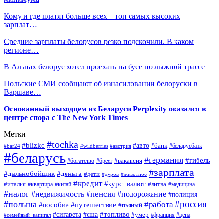
Кому и где платят больше всех – топ самых высоких
зарплат…
Средние зарплаты белорусов резко подскочили. В каком
регионе…
В Альпах белорус хотел проехать на бусе по лыжной трассе
Польские СМИ сообщают об изнасиловании белоруски в
Варшаве…
Основанный выходцем из Беларуси Perplexity оказался в
центре спора с The New York Times
Метки
#tochka
#blizko
#авто
#банк
#bar24
#wildberries
#австрия
#беларусбанк
#беларусь
#германия
#гибель
#брест
#вакансия
#богатство
#зарплата
#дальнобойщик
#деньга
#дети
#дуров
#животное
#кредит
#курс_валют
#литва
#италия
#медицина
#квартира
#китай
#налог
#пенсия
#недвижимость
#подорожание
#полиция
#россия
#польша
#работа
#пособие
#путешествие
#пьяный
#топливо
#сигарета
#сша
#умер
#франция
#цена
#семейный_капитал