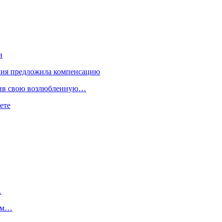
и
ния предложила компенсацию
тлив свою возлюбленную…
ете
…
лом…