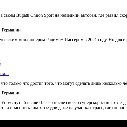
своем Bugatti Chiron Sport на немецкий автобан, где развил ск
о чешским миллионером Радимом Пассером в 2021 году. Но для ир
и
ания…
, что только что достиг того, что могут сделать лишь несколько ч
а. Упомянутый выше Пассер после своего суперскоростного заез
 и опасность таких заездов даже на участках трасс, где скорос