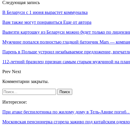
Следующая запись
В Беларуси с 1 июня вырастет коммуналка
Вам также могут понравиться
Еще от автора
Вывезти картошку из Беларуси можно будет только по лицензи
Мужчине попался полностью гладкий батончик Mars — компа
Парень в Польше устроил незабываемое предложение, впеча
112-летний бразилец признан самым старым мужчиной на план
Prev
Next
Комментарии закрыты.
Интересное:
При атаке беспилотника по жилому дому в Тель-Авиве погиб
Московская пенсионерка сгорела заживо под китайским одея