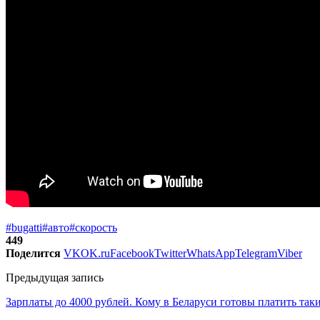
#bugatti
#авто
#скорость
449
Поделится
VK
OK.ru
Facebook
Twitter
WhatsApp
Telegram
Viber
Предыдущая запись
Зарплаты до 4000 рублей. Кому в Беларуси готовы платить так