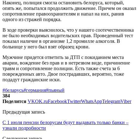
Наконец, полиция смогла остановить белоруса, который,
опять же, попытался продолжить движение. Причем он оказал
сопротивление правоохранителям и напал на них, ранив
одного из стражей порядка.
В ходе проверки выяснилось, что у нашего соотечественника
не было необходимых водительских прав. Проведенный тест
показал наличие в организме 1,2 промилле алкоголя. В
больнице у него был взят образец крови.
Мужчине придется ответить за ДТП с покиданием места
аварии, вождение без прав и в нетрезвом виде, причинение
травм и сопротивление полиции. Есть также счета за 6
поврежденных авто. Двое пострадавших, вероятно, тоже
подадут гражданские иски.
#беларусь
#германия
#пьяный
384
Поделится
VK
OK.ru
Facebook
Twitter
WhatsApp
Telegram
Viber
Предыдущая запись
С 1 июля пенсии белорусам будут выдавать только банки –
узнали подробности
Следующая запись