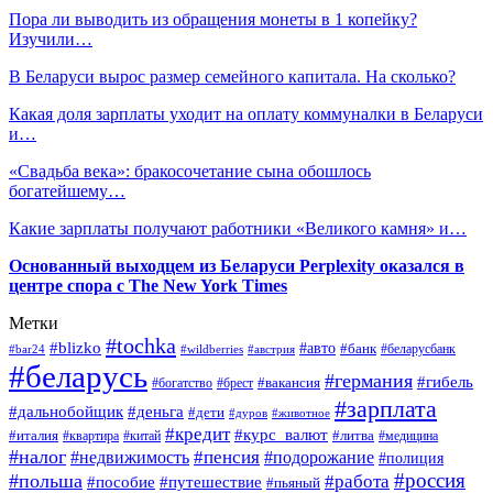
Пора ли выводить из обращения монеты в 1 копейку?
Изучили…
В Беларуси вырос размер семейного капитала. На сколько?
Какая доля зарплаты уходит на оплату коммуналки в Беларуси
и…
«Свадьба века»: бракосочетание сына обошлось
богатейшему…
Какие зарплаты получают работники «Великого камня» и…
Основанный выходцем из Беларуси Perplexity оказался в
центре спора с The New York Times
Метки
#tochka
#blizko
#авто
#банк
#bar24
#wildberries
#австрия
#беларусбанк
#беларусь
#германия
#гибель
#брест
#вакансия
#богатство
#зарплата
#дальнобойщик
#деньга
#дети
#дуров
#животное
#кредит
#курс_валют
#литва
#италия
#медицина
#квартира
#китай
#налог
#пенсия
#недвижимость
#подорожание
#полиция
#россия
#польша
#работа
#пособие
#путешествие
#пьяный