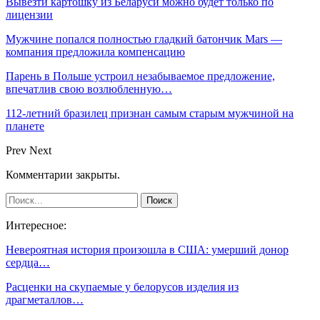
Вывезти картошку из Беларуси можно будет только по
лицензии
Мужчине попался полностью гладкий батончик Mars —
компания предложила компенсацию
Парень в Польше устроил незабываемое предложение,
впечатлив свою возлюбленную…
112-летний бразилец признан самым старым мужчиной на
планете
Prev
Next
Комментарии закрыты.
Интересное:
Невероятная история произошла в США: умерший донор
сердца…
Расценки на скупаемые у белорусов изделия из
драгметаллов…