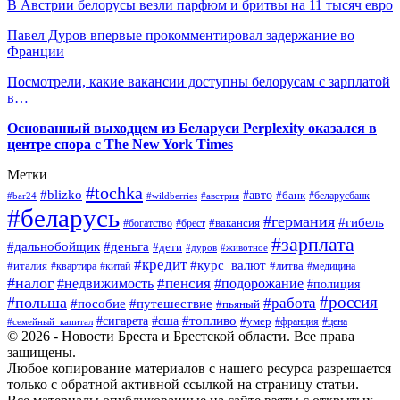
В Австрии белорусы везли парфюм и бритвы на 11 тысяч евро
Павел Дуров впервые прокомментировал задержание во
Франции
Посмотрели, какие вакансии доступны белорусам с зарплатой
в…
Основанный выходцем из Беларуси Perplexity оказался в
центре спора с The New York Times
Метки
#tochka
#blizko
#авто
#банк
#bar24
#wildberries
#австрия
#беларусбанк
#беларусь
#германия
#гибель
#брест
#вакансия
#богатство
#зарплата
#дальнобойщик
#деньга
#дети
#дуров
#животное
#кредит
#курс_валют
#литва
#италия
#медицина
#квартира
#китай
#налог
#пенсия
#недвижимость
#подорожание
#полиция
#россия
#польша
#работа
#пособие
#путешествие
#пьяный
#топливо
#сигарета
#сша
#умер
#франция
#цена
#семейный_капитал
© 2026 - Новости Бреста и Брестской области. Все права
защищены.
Любое копирование материалов с нашего ресурса разрешается
только с обратной активной ссылкой на страницу статьи.