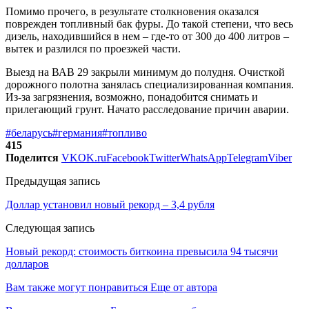
Помимо прочего, в результате столкновения оказался
поврежден топливный бак фуры. До такой степени, что весь
дизель, находившийся в нем – где-то от 300 до 400 литров –
вытек и разлился по проезжей части.
Выезд на ВАВ 29 закрыли минимум до полудня. Очисткой
дорожного полотна занялась специализированная компания.
Из-за загрязнения, возможно, понадобится снимать и
прилегающий грунт. Начато расследование причин аварии.
#беларусь
#германия
#топливо
415
Поделится
VK
OK.ru
Facebook
Twitter
WhatsApp
Telegram
Viber
Предыдущая запись
Доллар установил новый рекорд – 3,4 рубля
Следующая запись
Новый рекорд: стоимость биткоина превысила 94 тысячи
долларов
Вам также могут понравиться
Еще от автора