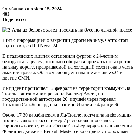
Опубликовано
Фев 15, 2024
403
Поделится
Щит с информацией о закрытии дороги на зиму. Фото: стоп-
кадр из видео Rai News 24
В итальянских Альпах остановили фургон с 24-летним
белорусом за рулем, который собирался проехать по закрытой
на зиму дороге, превращаемой на холодный сезон года в часть
лыжной трассы. Об этом сообщает издание aostanews24 и
другие СМИ.
Инцидент произошел 12 февраля на территории коммуны Ла-
Тюиль в автономном регионе Валле-д’Аоста, на
государственной автостраде 26, идущей через перевал
Пикколо Сан-Бернардо на границе Италии с Францией.
Около 17.30 карабинерам в Ла-Тюиле поступила информация,
что по лыжной трассе номер 7 расположенного здесь
горнолыжного курорта «Эспас Сан-Бернардо» в направлении
Франции движется Renault Master серого цвета с польскими