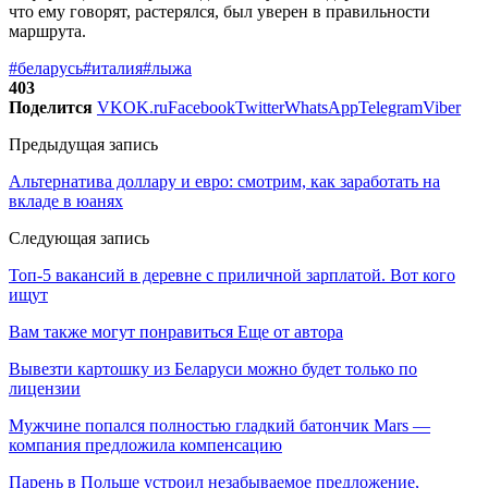
что ему говорят, растерялся, был уверен в правильности
маршрута.
#беларусь
#италия
#лыжа
403
Поделится
VK
OK.ru
Facebook
Twitter
WhatsApp
Telegram
Viber
Предыдущая запись
Альтернатива доллару и евро: смотрим, как заработать на
вкладе в юанях
Следующая запись
Топ-5 вакансий в деревне с приличной зарплатой. Вот кого
ищут
Вам также могут понравиться
Еще от автора
Вывезти картошку из Беларуси можно будет только по
лицензии
Мужчине попался полностью гладкий батончик Mars —
компания предложила компенсацию
Парень в Польше устроил незабываемое предложение,