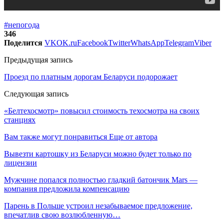
#непогода
346
Поделится
VK
OK.ru
Facebook
Twitter
WhatsApp
Telegram
Viber
Предыдущая запись
Проезд по платным дорогам Беларуси подорожает
Следующая запись
«Белтехосмотр» повысил стоимость техосмотра на своих
станциях
Вам также могут понравиться
Еще от автора
Вывезти картошку из Беларуси можно будет только по
лицензии
Мужчине попался полностью гладкий батончик Mars —
компания предложила компенсацию
Парень в Польше устроил незабываемое предложение,
впечатлив свою возлюбленную…