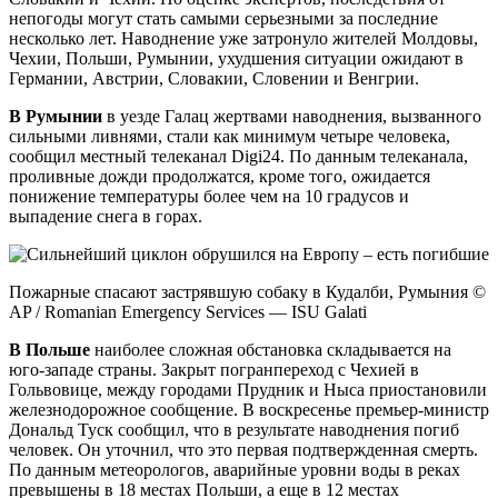
непогоды могут стать самыми серьезными за последние
несколько лет. Наводнение уже затронуло жителей Молдовы,
Чехии, Польши, Румынии, ухудшения ситуации ожидают в
Германии, Австрии, Словакии, Словении и Венгрии.
В Румынии
в уезде Галац жертвами наводнения, вызванного
сильными ливнями, стали как минимум четыре человека,
сообщил местный телеканал Digi24. По данным телеканала,
проливные дожди продолжатся, кроме того, ожидается
понижение температуры более чем на 10 градусов и
выпадение снега в горах.
Пожарные спасают застрявшую собаку в Кудалби, Румыния ©
AP / Romanian Emergency Services — ISU Galati
В Польше
наиболее сложная обстановка складывается на
юго-западе страны. Закрыт погранпереход с Чехией в
Гольвовице, между городами Прудник и Ныса приостановили
железнодорожное сообщение. В воскресенье премьер-министр
Дональд Туск сообщил, что в результате наводнения погиб
человек. Он уточнил, что это первая подтвержденная смерть.
По данным метеорологов, аварийные уровни воды в реках
превышены в 18 местах Польши, а еще в 12 местах