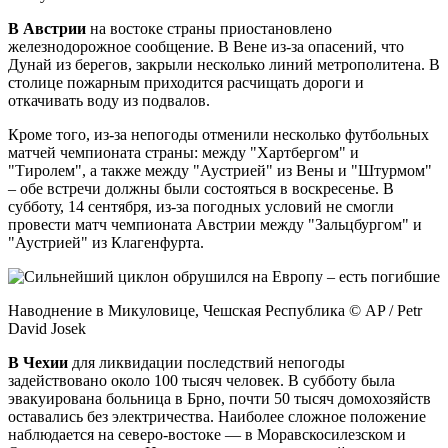
В
Австрии
на востоке страны приостановлено
железнодорожное сообщение. В Вене из-за опасений, что
Дунай из берегов, закрыли несколько линий метрополитена. В
столице пожарным приходится расчищать дороги и
откачивать воду из подвалов.
Кроме того, из-за непогоды отменили несколько футбольных
матчей чемпионата страны: между "Хартбергом" и
"Тиролем", а также между "Аустрией" из Вены и "Штурмом"
– обе встречи должны были состояться в воскресенье. В
субботу, 14 сентября, из-за погодных условий не смогли
провести матч чемпионата Австрии между "Зальцбургом" и
"Аустрией" из Клагенфурта.
Наводнение в Микуловице, Чешская Республика © AP / Petr
David Josek
В Чехии
для ликвидации последствий непогоды
задействовано около 100 тысяч человек. В субботу была
эвакуирована больница в Брно, почти 50 тысяч домохозяйств
оставались без электричества. Наиболее сложное положение
наблюдается на северо-востоке — в Моравскосилезском и