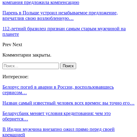
компания предложила компенсацию
Парень в Польше устроил незабываемое предложение,
впечатлив свою возлюбленную…
112-летний бразилец признан самым старым мужчиной на
планете
Prev
Next
Комментарии закрыты.
Интересное:
Белорус погиб в аварии в России, воспользовавшись
сервисом…
Назван самый известный человек всех времен: вы точно его…
Беларусбанк меняет условия кредитования: чем это
обернется…
В Индии мужчина внезапно ожил прямо перед своей
кремацией