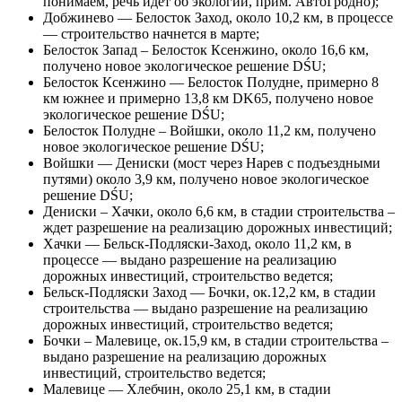
понимаем, речь идет об экологии, прим. АвтоГродно);
Добжинево — Белосток Заход, около 10,2 км, в процессе
— строительство начнется в марте;
Белосток Запад – Белосток Ксенжино, около 16,6 км,
получено новое экологическое решение DŚU;
Белосток Ксенжино — Белосток Полудне, примерно 8
км южнее и примерно 13,8 км DK65, получено новое
экологическое решение DŚU;
Белосток Полудне – Войшки, около 11,2 км, получено
новое экологическое решение DŚU;
Войшки — Дениски (мост через Нарев с подъездными
путями) около 3,9 км, получено новое экологическое
решение DŚU;
Дениски – Хачки, около 6,6 км, в стадии строительства –
ждет разрешение на реализацию дорожных инвестиций;
Хачки — Бельск-Подляски-Заход, около 11,2 км, в
процессе — выдано разрешение на реализацию
дорожных инвестиций, строительство ведется;
Бельск-Подляски Заход — Бочки, ок.12,2 км, в стадии
строительства — выдано разрешение на реализацию
дорожных инвестиций, строительство ведется;
Бочки – Малевице, ок.15,9 км, в стадии строительства –
выдано разрешение на реализацию дорожных
инвестиций, строительство ведется;
Малевице — Хлебчин, около 25,1 км, в стадии