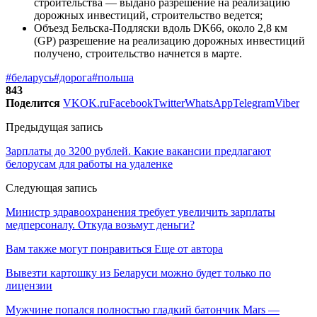
строительства — выдано разрешение на реализацию
дорожных инвестиций, строительство ведется;
Объезд Бельска-Подляски вдоль DK66, около 2,8 км
(GP) разрешение на реализацию дорожных инвестиций
получено, строительство начнется в марте.
#беларусь
#дорога
#польша
843
Поделится
VK
OK.ru
Facebook
Twitter
WhatsApp
Telegram
Viber
Предыдущая запись
Зарплаты до 3200 рублей. Какие вакансии предлагают
белорусам для работы на удаленке
Следующая запись
Министр здравоохранения требует увеличить зарплаты
медперсоналу. Откуда возьмут деньги?
Вам также могут понравиться
Еще от автора
Вывезти картошку из Беларуси можно будет только по
лицензии
Мужчине попался полностью гладкий батончик Mars —