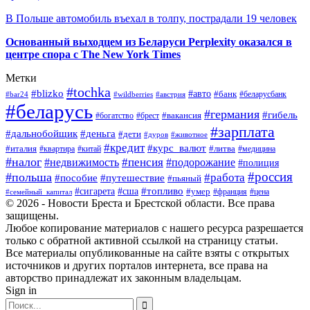
В Польше автомобиль въехал в толпу, пострадали 19 человек
Основанный выходцем из Беларуси Perplexity оказался в
центре спора с The New York Times
Метки
#tochka
#blizko
#авто
#банк
#bar24
#wildberries
#австрия
#беларусбанк
#беларусь
#германия
#гибель
#брест
#вакансия
#богатство
#зарплата
#дальнобойщик
#деньга
#дети
#дуров
#животное
#кредит
#курс_валют
#литва
#италия
#медицина
#квартира
#китай
#налог
#пенсия
#недвижимость
#подорожание
#полиция
#россия
#польша
#работа
#пособие
#путешествие
#пьяный
#топливо
#сигарета
#сша
#умер
#франция
#цена
#семейный_капитал
© 2026 - Новости Бреста и Брестской области. Все права
защищены.
Любое копирование материалов с нашего ресурса разрешается
только с обратной активной ссылкой на страницу статьи.
Все материалы опубликованные на сайте взяты с открытых
источников и других порталов интернета, все права на
авторство принадлежат их законным владельцам.
Sign in