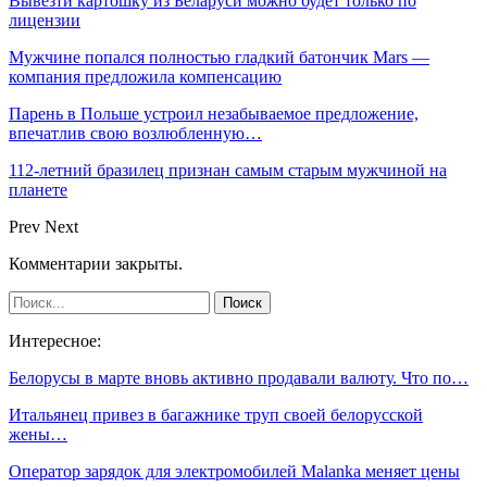
Вывезти картошку из Беларуси можно будет только по
лицензии
Мужчине попался полностью гладкий батончик Mars —
компания предложила компенсацию
Парень в Польше устроил незабываемое предложение,
впечатлив свою возлюбленную…
112-летний бразилец признан самым старым мужчиной на
планете
Prev
Next
Комментарии закрыты.
Интересное:
Белорусы в марте вновь активно продавали валюту. Что по…
Итальянец привез в багажнике труп своей белорусской
жены…
Оператор зарядок для электромобилей Malanka меняет цены