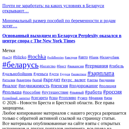
Почти не заработать: на каких условиях в Беларуси
открывают…
Минимальный размер пособий по беременности и родам
хотят…
Основанный выходцем из Беларуси Perplexity оказался в
центре спора с The New York Times
Метки
#tochka
#blizko
#авто
#банк
#bar24
#wildberries
#австрия
#беларусбанк
#беларусь
#германия
#гибель
#брест
#вакансия
#богатство
#зарплата
#дальнобойщик
#деньга
#дети
#дуров
#животное
#кредит
#курс_валют
#литва
#италия
#медицина
#квартира
#китай
#налог
#пенсия
#недвижимость
#подорожание
#полиция
#россия
#польша
#работа
#пособие
#путешествие
#пьяный
#топливо
#сигарета
#сша
#умер
#франция
#цена
#семейный_капитал
© 2026 - Новости Бреста и Брестской области. Все права
защищены.
Любое копирование материалов с нашего ресурса разрешается
только с обратной активной ссылкой на страницу статьи.
Все материалы опубликованные на сайте взяты с открытых
источников и других порталов интернета, все права на