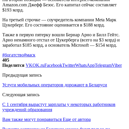
Amazon.com Джефф Безос. Его капитал сейчас составляет
$193 млрд.
На третьей строчке — соучредитель компании Meta Марк
Цукерберг. Его состояние оценивается в $188 млрд.
Также в первую пятерку вошли Бернар Арно и Билл Гейтс.
Арно ненамного отстал от Цукерберга (всего на $3 млрд) и
заработал $185 млрд, а основатель Microsoft — $154 млрд.
#богатство
#маск
405
Поделится
VK
OK.ru
Facebook
Twitter
WhatsApp
Telegram
Viber
Предыдущая запись
Услуги мобильных операторов дорожают в Беларуси
Следующая запись
С 1 сентября вырастут зарплаты у некоторых работников
учреждений образования
Вам также могут понравиться
Еще от автора