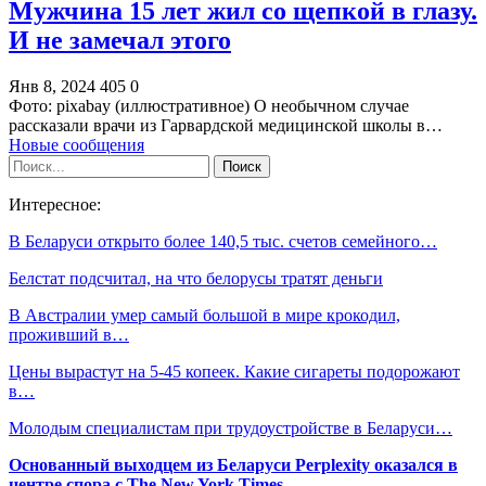
Мужчина 15 лет жил со щепкой в глазу.
И не замечал этого
Янв 8, 2024
405
0
Фото: pixabay (иллюстративное) О необычном случае
рассказали врачи из Гарвардской медицинской школы в…
Новые сообщения
Интересное:
В Беларуси открыто более 140,5 тыс. счетов семейного…
Белстат подсчитал, на что белорусы тратят деньги
В Австралии умер самый большой в мире крокодил,
проживший в…
Цены вырастут на 5-45 копеек. Какие сигареты подорожают
в…
Молодым специалистам при трудоустройстве в Беларуси…
Основанный выходцем из Беларуси Perplexity оказался в
центре спора с The New York Times