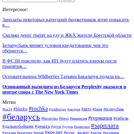
Интересное:
Зарплаты некоторых категорий бюджетников хотят повысить
в…
Сколько денег тратят на еду и ЖКХ жители Брестской области
Беларусбанк меняет условия кредитования: чем это
обернется…
В ФСЗН пояснили, как ИП будут платить взносы после
принятия…
Основательница Wildberries Татьяна Бакальчук подала на…
Основанный выходцем из Беларуси Perplexity оказался в
центре спора с The New York Times
Метки
#tochka
#blizko
#авто
#банк
#bar24
#wildberries
#австрия
#беларусбанк
#беларусь
#германия
#гибель
#брест
#вакансия
#богатство
#зарплата
#дальнобойщик
#деньга
#дети
#дуров
#животное
#кредит
#курс_валют
#литва
#италия
#медицина
#квартира
#китай