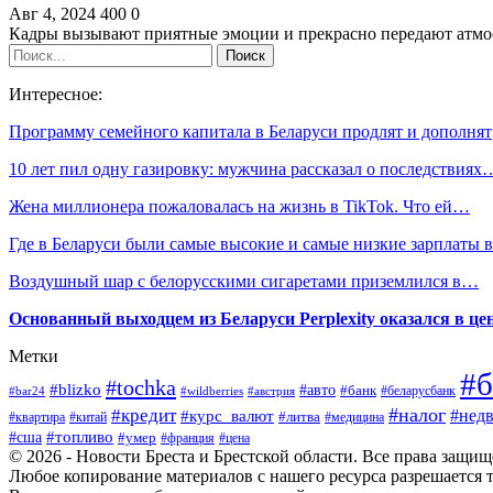
Авг 4, 2024
400
0
Кадры вызывают приятные эмоции и прекрасно передают атмо
Интересное:
Программу семейного капитала в Беларуси продлят и дополнят
10 лет пил одну газировку: мужчина рассказал о последствиях
Жена миллионера пожаловалась на жизнь в TikTok. Что ей…
Где в Беларуси были самые высокие и самые низкие зарплаты
Воздушный шар с белорусскими сигаретами приземлился в…
Основанный выходцем из Беларуси Perplexity оказался в цен
Метки
#б
#tochka
#blizko
#авто
#банк
#bar24
#wildberries
#австрия
#беларусбанк
#налог
#кредит
#курс_валют
#нед
#литва
#медицина
#квартира
#китай
#топливо
#сша
#умер
#франция
#цена
© 2026 - Новости Бреста и Брестской области. Все права защи
Любое копирование материалов с нашего ресурса разрешается т