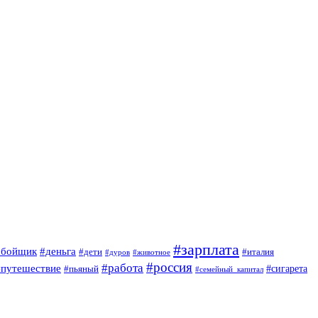
#зарплата
обойщик
#деньга
#дети
#италия
#дуров
#животное
#россия
#работа
#путешествие
#пьяный
#сигарета
#семейный_капитал