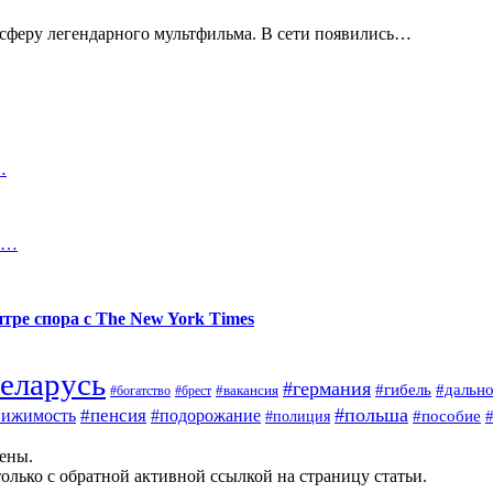
сферу легендарного мультфильма. В сети появились…
…
 в…
тре спора с The New York Times
еларусь
#германия
#гибель
#дальн
#брест
#вакансия
#богатство
#польша
#пенсия
вижимость
#подорожание
#полиция
#пособие
щены.
олько с обратной активной ссылкой на страницу статьи.