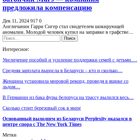
предложила компенсацию
Дек 11, 2024
917
0
Англичанин Гарри Сигер стал свидетелем шокирующей
аномалии. Молодой человек купил на заправке в графстве…
Интересное:
Увеличение пособий и усиление поддержки семей с детьми.…
Средняя зарплата выросла в Беларуси – кто и сколько…
Женщина установила мировой рекорд, проведя в ящике со
льдом…
В Германии из бака фуры белоруса на трассу вылился весь…
Сколько стоит березовый сок в мире
Основанный выходцем из Беларуси Perplexity оказался в
центре спора с The New York Times
Метки