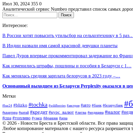
Июл 30, 2024
355
0
Аналитический сервис Numbeo представил список самых дорог
Интересное:
В России хотят повысить утильсбор на сельхозтехнику в 5 раз
В Индии назвали имя самой красивой девушки планеты
Павел Дуров впервые прокомментировал задержание во Фран
Как изменились штрафы, пошлины и пособия в Беларуси с 1…
Как менялась средняя зарплата белорусов в 2023 году –…
Основанный выходцем из Беларуси Perplexity оказался в цен
Метки
#б
#tochka
#blizko
#авто
#банк
#bar24
#wildberries
#австрия
#беларусбанк
#налог
#кредит
#курс_валют
#нед
#литва
#медицина
#квартира
#китай
#топливо
#сша
#умер
#франция
#цена
© 2026 - Новости Бреста и Брестской области. Все права защи
Любое копирование материалов с нашего ресурса разрешается т