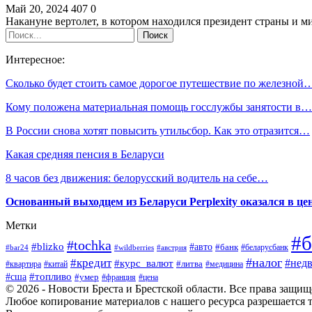
Май 20, 2024
407
0
Накануне вертолет, в котором находился президент страны и 
Интересное:
Сколько будет стоить самое дорогое путешествие по железной
Кому положена материальная помощь госслужбы занятости в…
В России снова хотят повысить утильсбор. Как это отразится…
Какая средняя пенсия в Беларуси
8 часов без движения: белорусский водитель на себе…
Основанный выходцем из Беларуси Perplexity оказался в цен
Метки
#б
#tochka
#blizko
#авто
#банк
#bar24
#wildberries
#австрия
#беларусбанк
#налог
#кредит
#курс_валют
#нед
#литва
#медицина
#квартира
#китай
#топливо
#сша
#умер
#франция
#цена
© 2026 - Новости Бреста и Брестской области. Все права защи
Любое копирование материалов с нашего ресурса разрешается т