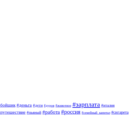
#зарплата
обойщик
#деньга
#дети
#италия
#дуров
#животное
#россия
#работа
#путешествие
#пьяный
#сигарета
#семейный_капитал