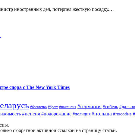
министр иностранных дел, потерпел жесткую посадку.…
…
тре спора с The New York Times
еларусь
#германия
#гибель
#дальн
#брест
#вакансия
#богатство
#польша
#пенсия
вижимость
#подорожание
#полиция
#пособие
щены.
олько с обратной активной ссылкой на страницу статьи.