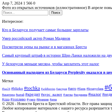
Апр 7, 2024
1 566
0
Фото из открытых источников (иллюстративное) В апреле пов
Интересное:
Кто в Беларуси получает самые большие зарплаты
Умер российский актер Роман Мадянов
Посмотрели цены на рынке и в магазинах Бреста
Самый крупный штраф в истории Шри-Ланки наложили на д
У белорусов меньше месяца, чтобы заплатить этот налог
Основанный выходцем из Беларуси Perplexity оказался в цен
Метки
#б
#tochka
#blizko
#авто
#банк
#bar24
#wildberries
#австрия
#беларусбанк
#налог
#кредит
#курс_валют
#нед
#литва
#медицина
#квартира
#китай
#топливо
#сша
#умер
#франция
#цена
© 2026 - Новости Бреста и Брестской области. Все права защи
Любое копирование материалов с нашего ресурса разрешается т