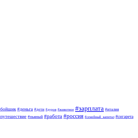
#зарплата
обойщик
#деньга
#дети
#италия
#дуров
#животное
#россия
#работа
#путешествие
#пьяный
#сигарета
#семейный_капитал