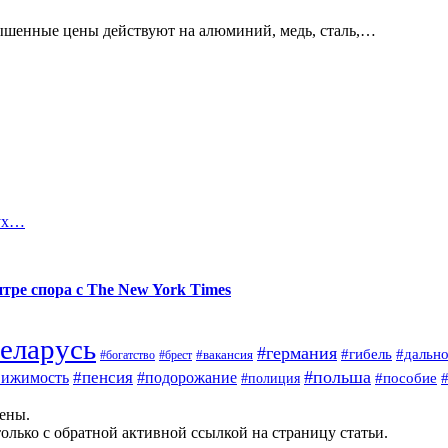
ышенные цены действуют на алюминий, медь, сталь,…
вух…
тре спора с The New York Times
еларусь
#германия
#гибель
#дальн
#брест
#вакансия
#богатство
#польша
#пенсия
вижимость
#подорожание
#полиция
#пособие
щены.
олько с обратной активной ссылкой на страницу статьи.