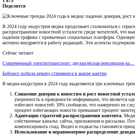
1 875
Поделится
В 2024 году индустрия медиа продолжает сталкиваться с серь
распространение новостной усталости среди читателей, что в
падения трафика с привычных социальных платформ. Одновреме
активно внедряется в работу редакций. Эти аспекты подчерки
Сейчас читают
Современный электротранспорт: двухколёсная революция на…
Бейонсе побила рекорд стриминга в жанре кантри
В медиа-индустрии в 2024 году выделяются три ключевых трен
Снижение доверия к новостям и рост новостной устал
уверенность в правдивости информации, что является одн
избегают новостей: 39% сообщили, что намеренно не след
процент избегающих новости превышает процент заинте
Адаптация стратегий распространения контента
. Меди
собственные каналы: сайты, приложения и рассылки. По
компенсировать спад. Видео и подкасты становятся приор
Использование и неравномерное распределение доходо