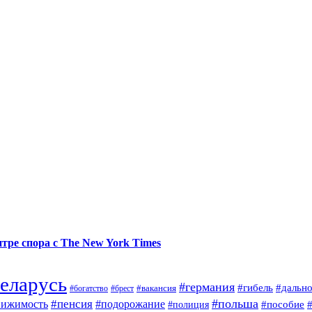
тре спора с The New York Times
еларусь
#германия
#гибель
#дальн
#брест
#вакансия
#богатство
#польша
#пенсия
вижимость
#подорожание
#полиция
#пособие