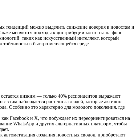
ных тенденций можно выделить снижение доверия к новостям и
Также меняются подходы к дистрибуции контента на фоне
нологий, таких как искусственный интеллект, который
устойчивости в быстро меняющейся среде.
ям остается низким — только 40% респондентов выражают
о с этим наблюдается рост числа людей, которые активно
ода. Особенно это характерно для молодого поколения, где
 как Facebook и X, что побуждает их переориентироваться на
ование WhatsApp и других альтернативных платформ, чтобы
дает.
к автоматизация создания новостных сводок, приобретают