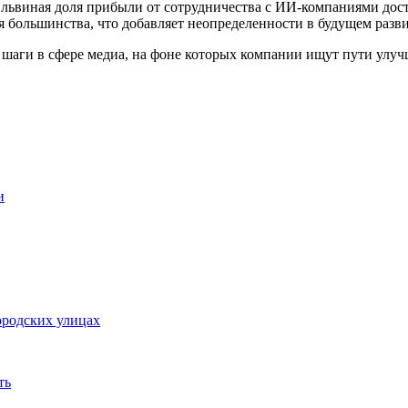
о львиная доля прибыли от сотрудничества с ИИ-компаниями до
я большинства, что добавляет неопределенности в будущем развит
 шаги в сфере медиа, на фоне которых компании ищут пути улу
и
ородских улицах
ть