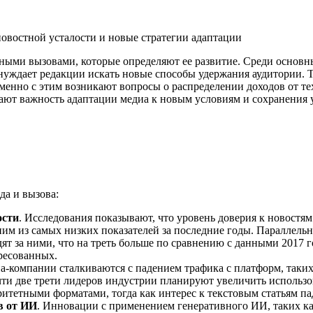
езными вызовами, которые определяют ее развитие. Среди основ
ынуждает редакции искать новые способы удержания аудитории. 
нно с этим возникают вопросы о распределении доходов от тех
вают важность адаптации медиа к новым условиям и сохранения 
да и вызова:
ости
. Исследования показывают, что уровень доверия к новост
им из самых низких показателей за последние годы. Параллельн
ят за ними, что на треть больше по сравнению с данными 2017 г
ресованных.
а-компании сталкиваются с падением трафика с платформ, таких
чти две трети лидеров индустрии планируют увеличить использ
итетными форматами, тогда как интерес к текстовым статьям па
в от ИИ
. Инновации с применением генеративного ИИ, таких ка