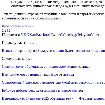
популярность, но многие медиа-компании опасаются, чт
считают, что финансовая выгода будет незначительной дл
Эти тенденции отражают текущие сложности и стратегические
устойчивости своих бизнес-моделей.
#новости компаний
1 875
Поделится
VK
OK.ru
Facebook
Twitter
WhatsApp
Telegram
Viber
Предыдущая запись
Вывезти картошку из Беларуси можно будет только по лицензи
Следующая запись
Селена Гомес обручилась с продюсером Бенни Бланко
Вам также могут понравиться
Еще от автора
Современный электротранспорт: двухколёсная революция на г
Бейонсе побила рекорд стриминга в жанре кантри
Венецианская биеннале 2025 объявила тему — Чувствительнос