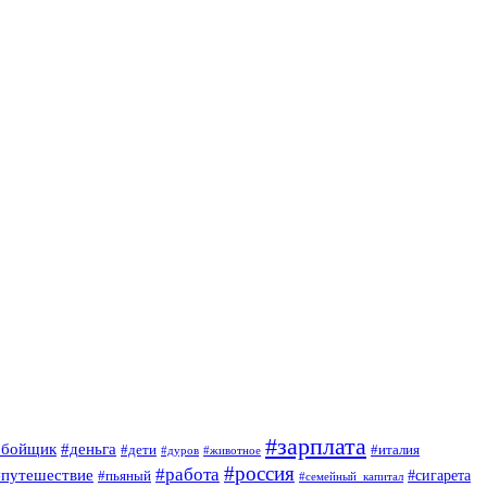
#зарплата
обойщик
#деньга
#дети
#италия
#дуров
#животное
#россия
#работа
#путешествие
#пьяный
#сигарета
#семейный_капитал