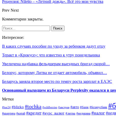
Рецензия: Niletto – «Летний дождь». Всё это мои чувства
Prev
Next
Комментарии закрыты.
Интересное:
В каких случаях пособие по уходу за ребенком дадут отцу
Теракт в «Крокусе»: что известно к утру понедельника
Увеличена надбавка фельдшерам выездных бригад скорой…
Белорус, которому Литва не отдает автомобиль, объявил…
Беларусь заняла второе место по темпу роста зарплат в ЕАЭС
Основанный выходцем из Беларуси Perplexity оказался в цен
Метки
#б
#tochka
#blizko
#авто
#банк
#bar24
#wildberries
#австрия
#беларусбанк
#налог
#кредит
#курс_валют
#нед
#литва
#медицина
#квартира
#китай