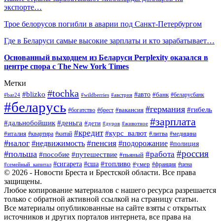
экспорте…
Трое белорусов погибли в аварии под Санкт-Петербургом
Где в Беларуси самые высокие зарплаты и кто зарабатывает…
Основанный выходцем из Беларуси Perplexity оказался в
центре спора с The New York Times
Метки
#tochka
#blizko
#авто
#банк
#bar24
#wildberries
#австрия
#беларусбанк
#беларусь
#германия
#гибель
#брест
#вакансия
#богатство
#зарплата
#дальнобойщик
#деньга
#дети
#дуров
#животное
#кредит
#курс_валют
#литва
#италия
#медицина
#квартира
#китай
#налог
#пенсия
#недвижимость
#подорожание
#полиция
#россия
#польша
#работа
#пособие
#путешествие
#пьяный
#топливо
#сигарета
#сша
#умер
#франция
#цена
#семейный_капитал
© 2026 - Новости Бреста и Брестской области. Все права
защищены.
Любое копирование материалов с нашего ресурса разрешается
только с обратной активной ссылкой на страницу статьи.
Все материалы опубликованные на сайте взяты с открытых
источников и других порталов интернета, все права на