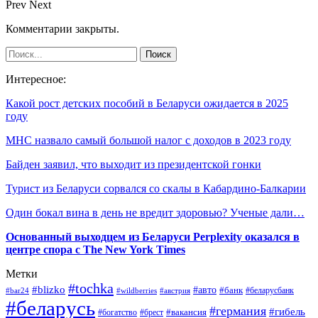
Prev
Next
Комментарии закрыты.
Интересное:
Какой рост детских пособий в Беларуси ожидается в 2025
году
МНС назвало самый большой налог с доходов в 2023 году
Байден заявил, что выходит из президентской гонки
Турист из Беларуси сорвался со скалы в Кабардино-Балкарии
Один бокал вина в день не вредит здоровью? Ученые дали…
Основанный выходцем из Беларуси Perplexity оказался в
центре спора с The New York Times
Метки
#tochka
#blizko
#авто
#банк
#bar24
#wildberries
#австрия
#беларусбанк
#беларусь
#германия
#гибель
#брест
#вакансия
#богатство