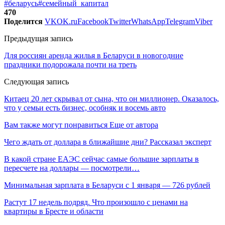
#беларусь
#семейный_капитал
470
Поделится
VK
OK.ru
Facebook
Twitter
WhatsApp
Telegram
Viber
Предыдущая запись
Для россиян аренда жилья в Беларуси в новогодние
праздники подорожала почти на треть
Следующая запись
Китаец 20 лет скрывал от сына, что он миллионер. Оказалось,
что у семьи есть бизнес, особняк и восемь авто
Вам также могут понравиться
Еще от автора
Чего ждать от доллара в ближайшие дни? Рассказал эксперт
В какой стране ЕАЭС сейчас самые большие зарплаты в
пересчете на доллары — посмотрели…
Минимальная зарплата в Беларуси с 1 января — 726 рублей
Растут 17 недель подряд. Что произошло с ценами на
квартиры в Бресте и области