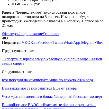
ДТ-К5 – 2,38 руб.
Ранее в "Белнефтехиме" анонсировали поэтапное
подорожание топлива на 8 копеек. Изменение будет
происходить еженедельно с шагом в 1 копейку. Первое было
21 мая.
#беларусь
#подорожание
#топливо
483
Поделится
VK
OK.ru
Facebook
Twitter
WhatsApp
Telegram
Viber
Предыдущая запись
Эксперты выбрали самую красивую купюру в мире. На ней
звезда спорта
Следующая запись
Кто победил на чемпионате мира по хоккею 2024 года
Вам также могут понравиться
Еще от автора
Чего ждать от доллара в ближайшие дни? Рассказал эксперт
В какой стране ЕАЭС сейчас самые большие зарплаты в