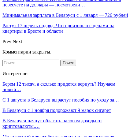
пересчете на доллары — посмотрели…
Минимальная зарплата в Беларуси с 1 января — 726 рублей
Растут 17 недель подряд. Что произошло с ценами на
квартиры в Бресте и области
Prev
Next
Комментарии закрыты.
Интересное:
Берем 12 тысяч, а сколько придется вернуть? Изучаем
новый…
С 1 августа в Беларуси вырастут пособия по уходу за…
В Беларуси с 1 ноября подорожают 9 марок сигарет
В Беларуси начнут облагать налогом доходы от
криптовалюты.…
Молодежный кредит будут давать под ошеломляюще