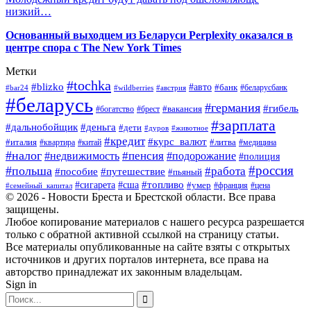
низкий…
Основанный выходцем из Беларуси Perplexity оказался в
центре спора с The New York Times
Метки
#tochka
#blizko
#авто
#банк
#bar24
#wildberries
#австрия
#беларусбанк
#беларусь
#германия
#гибель
#брест
#вакансия
#богатство
#зарплата
#дальнобойщик
#деньга
#дети
#дуров
#животное
#кредит
#курс_валют
#литва
#италия
#медицина
#квартира
#китай
#налог
#пенсия
#недвижимость
#подорожание
#полиция
#россия
#польша
#работа
#пособие
#путешествие
#пьяный
#топливо
#сигарета
#сша
#умер
#франция
#цена
#семейный_капитал
© 2026 - Новости Бреста и Брестской области. Все права
защищены.
Любое копирование материалов с нашего ресурса разрешается
только с обратной активной ссылкой на страницу статьи.
Все материалы опубликованные на сайте взяты с открытых
источников и других порталов интернета, все права на
авторство принадлежат их законным владельцам.
Sign in