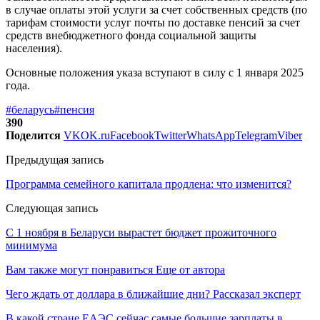
в случае оплаты этой услуги за счет собственных средств (по
тарифам стоимости услуг почты по доставке пенсий за счет
средств внебюджетного фонда социальной защиты
населения).
Основные положения указа вступают в силу с 1 января 2025
года.
#беларусь
#пенсия
390
Поделится
VK
OK.ru
Facebook
Twitter
WhatsApp
Telegram
Viber
Предыдущая запись
Программа семейного капитала продлена: что изменится?
Следующая запись
С 1 ноября в Беларуси вырастет бюджет прожиточного
минимума
Вам также могут понравиться
Еще от автора
Чего ждать от доллара в ближайшие дни? Рассказал эксперт
В какой стране ЕАЭС сейчас самые большие зарплаты в