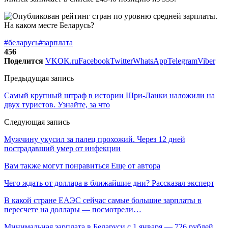
#беларусь
#зарплата
456
Поделится
VK
OK.ru
Facebook
Twitter
WhatsApp
Telegram
Viber
Предыдущая запись
Самый крупный штраф в истории Шри-Ланки наложили на
двух туристов. Узнайте, за что
Следующая запись
Мужчину укусил за палец прохожий. Через 12 дней
пострадавший умер от инфекции
Вам также могут понравиться
Еще от автора
Чего ждать от доллара в ближайшие дни? Рассказал эксперт
В какой стране ЕАЭС сейчас самые большие зарплаты в
пересчете на доллары — посмотрели…
Минимальная зарплата в Беларуси с 1 января — 726 рублей