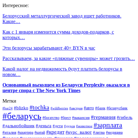
Интересное:
Белорусский металлургический завод ищет работников.
Какие…
Как с 1 января изменится сумма доходов-подарков, с
которых…
Эти белорусы зарабатывают 40+ BYN в час
Рассказываем, за какие «пляжные сувениры» может грозить…
Какой налог на недвижимость будут платить белорусы в
новом…
Основанный выходцем из Беларуси Perplexity оказался в
центре спора с The New York Times
Метки
#tochka
#blizko
#авто
#банк
#bar24
#wildberries
#австрия
#беларусбанк
#беларусь
#германия
#гибель
#брест
#вакансия
#богатство
#зарплата
#дальнобойщик
#деньга
#дети
#дуров
#животное
#кредит
#курс_валют
#литва
#италия
#медицина
#квартира
#китай