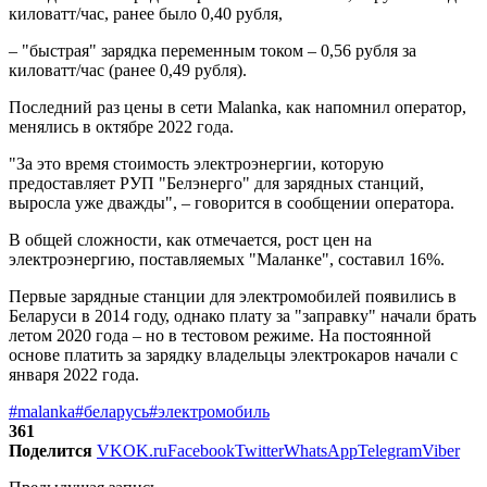
киловатт/час, ранее было 0,40 рубля,
– "быстрая" зарядка переменным током – 0,56 рубля за
киловатт/час (ранее 0,49 рубля).
Последний раз цены в сети Malanka, как напомнил оператор,
менялись в октябре 2022 года.
"За это время стоимость электроэнергии, которую
предоставляет РУП "Белэнерго" для зарядных станций,
выросла уже дважды", – говорится в сообщении оператора.
В общей сложности, как отмечается, рост цен на
электроэнергию, поставляемых "Маланке", составил 16%.
Первые зарядные станции для электромобилей появились в
Беларуси в 2014 году, однако плату за "заправку" начали брать
летом 2020 года – но в тестовом режиме. На постоянной
основе платить за зарядку владельцы электрокаров начали с
января 2022 года.
#malanka
#беларусь
#электромобиль
361
Поделится
VK
OK.ru
Facebook
Twitter
WhatsApp
Telegram
Viber