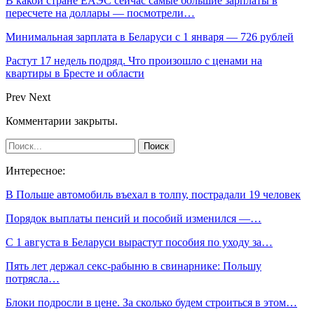
В какой стране ЕАЭС сейчас самые большие зарплаты в
пересчете на доллары — посмотрели…
Минимальная зарплата в Беларуси с 1 января — 726 рублей
Растут 17 недель подряд. Что произошло с ценами на
квартиры в Бресте и области
Prev
Next
Комментарии закрыты.
Интересное:
В Польше автомобиль въехал в толпу, пострадали 19 человек
Порядок выплаты пенсий и пособий изменился —…
С 1 августа в Беларуси вырастут пособия по уходу за…
Пять лет держал секс-рабыню в свинарнике: Польшу
потрясла…
Блоки подросли в цене. За сколько будем строиться в этом…