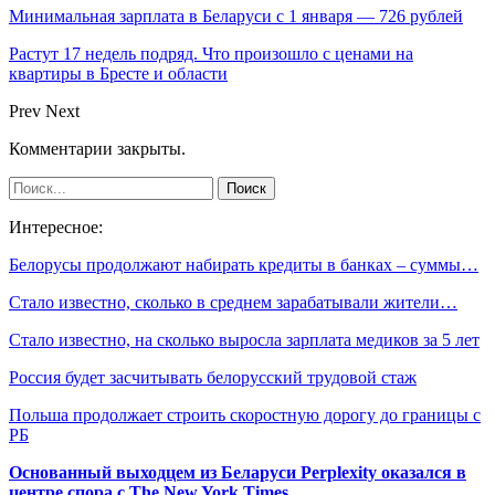
Минимальная зарплата в Беларуси с 1 января — 726 рублей
Растут 17 недель подряд. Что произошло с ценами на
квартиры в Бресте и области
Prev
Next
Комментарии закрыты.
Интересное:
Белорусы продолжают набирать кредиты в банках – суммы…
Стало известно, сколько в среднем зарабатывали жители…
Стало известно, на сколько выросла зарплата медиков за 5 лет
Россия будет засчитывать белорусский трудовой стаж
Польша продолжает строить скоростную дорогу до границы с
РБ
Основанный выходцем из Беларуси Perplexity оказался в
центре спора с The New York Times