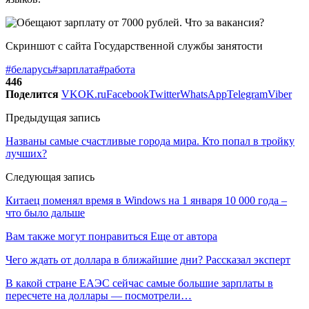
Скриншот с сайта Государственной службы занятости
#беларусь
#зарплата
#работа
446
Поделится
VK
OK.ru
Facebook
Twitter
WhatsApp
Telegram
Viber
Предыдущая запись
Названы самые счастливые города мира. Кто попал в тройку
лучших?
Следующая запись
Китаец поменял время в Windows на 1 января 10 000 года –
что было дальше
Вам также могут понравиться
Еще от автора
Чего ждать от доллара в ближайшие дни? Рассказал эксперт
В какой стране ЕАЭС сейчас самые большие зарплаты в
пересчете на доллары — посмотрели…