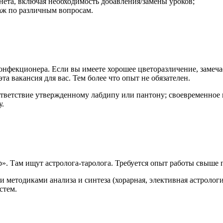
ета, включая необходимость добавления/замены уроков;
аж по различным вопросам.
онфекционера. Если вы имеете хорошее цветоразличение, замеча
та вакансия для вас. Тем более что опыт не обязателен.
ответствие утвержденному лабдипу или пантону; своевременное
у.
. Там ищут астролога-таролога. Требуется опыт работы свыше п
 методиками анализа и синтеза (хорарная, элективная астрологи
стем.