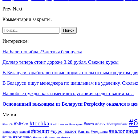
Prev
Next
Комментарии закрыты.
Интересное:
На Бали погибла 23-летняя белоруска
Доллар теперь стоит дороже 3,28 рубля. Свежие курсы
В Беларуси заработали новые нормы по льготным кредитам д
В Беларуси ищут менеджера по шашлыкам на удаленку. Сколь
На любые нужды: как изменились условия кредитования за…
Основанный выходцем из Беларуси Perplexity оказался в цен
Метки
#б
#tochka
#blizko
#авто
#банк
#bar24
#wildberries
#австрия
#беларусбанк
#налог
#кредит
#курс_валют
#нед
#литва
#медицина
#квартира
#китай
#топливо
#сша
#умер
#франция
#цена