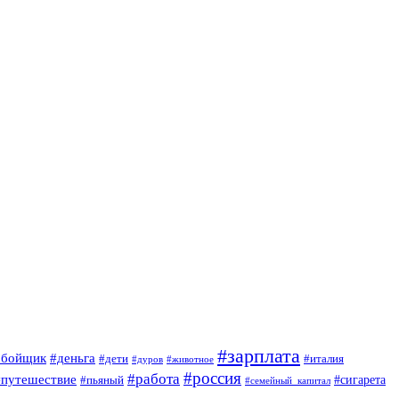
#зарплата
обойщик
#деньга
#дети
#италия
#дуров
#животное
#россия
#работа
#путешествие
#пьяный
#сигарета
#семейный_капитал