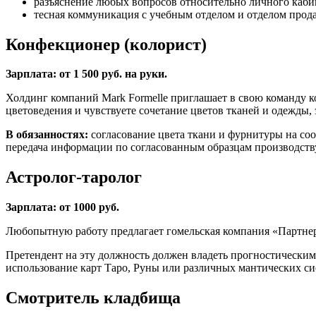
разъяснение любых вопросов относительно личного кабин
тесная коммуникация с учебным отделом и отделом прод
Конфекционер (колорист)
Зарплата: от 1 500 руб. на руки.
Холдинг компаний Mark Formelle приглашает в свою команду к
цветоведения и чувствуете сочетание цветов тканей и одежды, э
В обязанностях:
согласование цвета ткани и фурнитуры на со
передача информации по согласованным образцам производств
Астролог-таролог
Зарплата: от 1000 руб.
Любопытную работу предлагает гомельская компания «Партнер»
Претендент на эту должность должен владеть прогностическими
использование карт Таро, Руны или различных мантических си
Смотритель кладбища