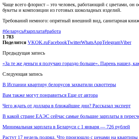
Чаще всего флорист – это человек, работающий с цветами, он 
букеты и композиции из готовых шоколадных изделий.
Требований немного: опрятный внешний вид, санитарная книжка
#беларусь
#зарплата
#работа
1 783
Поделится
VK
OK.ru
Facebook
Twitter
WhatsApp
Telegram
Viber
Предыдущая запись
«За те же деньги я получаю гораздо больше». Парень нашел, к
Следующая запись
В Испании квартиру белорусов захватили сквоттеры
Вам также могут понравиться
Еще от автора
Чего ждать от доллара в ближайшие дни? Рассказал эксперт
В какой стране ЕАЭС сейчас самые большие зарплаты в перес
Минимальная зарплата в Беларуси с 1 января — 726 рублей
Растут 17 недель подряд. Что произошло с ценами на квартиры 