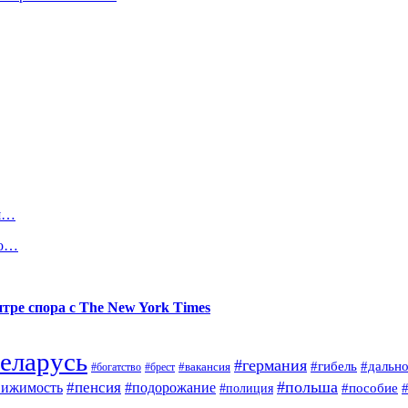
ля…
ко…
тре спора с The New York Times
еларусь
#германия
#гибель
#дальн
#брест
#вакансия
#богатство
#польша
#пенсия
вижимость
#подорожание
#полиция
#пособие