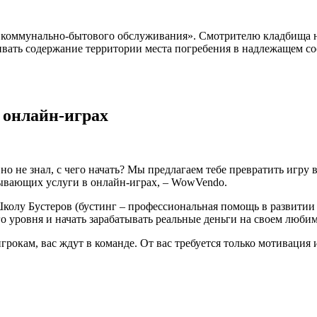
коммунально-бытового обслуживания». Смотрителю кладбища не
вать содержание территории места погребения в надлежащем сос
в онлайн-играх
 не знал, с чего начать? Мы предлагаем тебе превратить игру в W
зывающих услуги в онлайн-играх, – WowVendo.
олу Бустеров (бустинг – профессиональная помощь в развитии п
го уровня и начать зарабатывать реальные деньги на своем люби
рокам, вас ждут в команде. От вас требуется только мотивация 