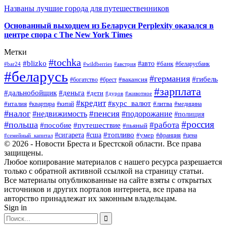
Названы лучшие города для путешественников
Основанный выходцем из Беларуси Perplexity оказался в
центре спора с The New York Times
Метки
#tochka
#blizko
#авто
#банк
#bar24
#wildberries
#австрия
#беларусбанк
#беларусь
#германия
#гибель
#брест
#вакансия
#богатство
#зарплата
#дальнобойщик
#деньга
#дети
#дуров
#животное
#кредит
#курс_валют
#литва
#италия
#медицина
#квартира
#китай
#налог
#пенсия
#недвижимость
#подорожание
#полиция
#россия
#польша
#работа
#пособие
#путешествие
#пьяный
#топливо
#сигарета
#сша
#умер
#франция
#цена
#семейный_капитал
© 2026 - Новости Бреста и Брестской области. Все права
защищены.
Любое копирование материалов с нашего ресурса разрешается
только с обратной активной ссылкой на страницу статьи.
Все материалы опубликованные на сайте взяты с открытых
источников и других порталов интернета, все права на
авторство принадлежат их законным владельцам.
Sign in