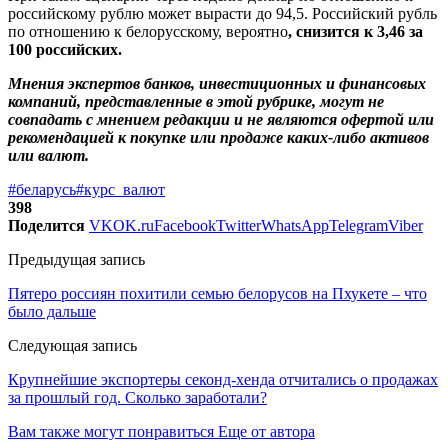
российскому рублю может вырасти до 94,5. Российский рубль
по отношению к белорусскому, вероятно
, снизится к 3,46 за
100 российских.
Мнения экспертов банков, инвестиционных и финансовых
компаний, представленные в этой рубрике, могут не
совпадать с мнением редакции и не являются офертой или
рекомендацией к покупке или продаже каких-либо активов
или валют.
#беларусь
#курс_валют
398
Поделится
VK
OK.ru
Facebook
Twitter
WhatsApp
Telegram
Viber
Предыдущая запись
Пятеро россиян похитили семью белорусов на Пхукете – что
было дальше
Следующая запись
Крупнейшие экспортеры секонд-хенда отчитались о продажах
за прошлый год. Сколько заработали?
Вам также могут понравиться
Еще от автора