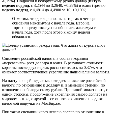
-0,79%). Подросли к белорусскому рублю доллар (
пятую
неделю подряд
, с 3,2544 до 3,2640, +0,29%) и юань (третью
неделю подряд, с 4,4814 до 4,4900 за 10, +0,19%).
Отметим, что доллар и юань на торгах в четверг
обновили максимумы с начала года. Евро на
торгах в среду тоже успел обновить максимум с
начала года, хотя после этого к концу недели
обвалился.
Снижение российской валюты в составе корзины
«перевесило» рост доллара и юаня. В результате стоимость
корзины после двух недель роста снизилась на 0,37%, что
означает соответствующее укрепление национальной валюты.
На наступающей неделе мы ожидаем снижение российской
валюты по отношению к доллару и, в меньшей степени, по
отношению к белорусскому рублю. Причиной может стать, с
одной стороны, продолжение укрепления самого доллара на
мировом рынке, с другой – сезонное сокращение продажи
валютной выручки на МосБирже.
При таком сценарии через неделю доллар по отношению к