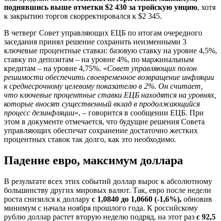
поднявшись выше отметки $2 430 за тройскую унцию
, хотя
к закрытию торгов скорректировался к $2 345.
В четверг Совет управляющих ЕЦБ по итогам очередного
заседания принял решение сохранить неизменными 3
ключевые процентные ставки: базовую ставку на уровне 4,5%,
ставку по депозитам – на уровне 4%, по маржинальным
кредитам – на уровне 4,75%. «
Совет управляющих полон
решимости обеспечить своевременное возвращение инфляции
к среднесрочному целевому показателю в 2%. Он считает,
что ключевые процентные ставки ЕЦБ находятся на уровнях,
которые вносят существенный вклад в продолжающийся
процесс дезинфляци
и
», – говорится в сообщении ЕЦБ. При
этом в документе отмечается, что будущие решения Совета
управляющих обеспечат сохранение достаточно жестких
процентных ставок так долго, как это необходимо.
Падение евро, максимум доллара
В результате всех этих событий доллар вырос к абсолютному
большинству других мировых валют. Так, евро после недели
роста снизился к доллару
с 1,0840 до 1,0660 (-1,6%),
обновив
минимум с начала ноября прошлого года. К российскому
рублю доллар растет вторую неделю подряд, на этот раз
с 92,5