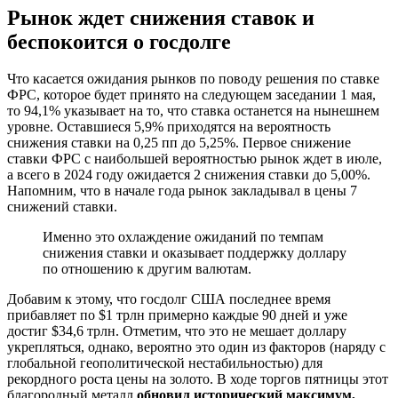
Рынок ждет снижения ставок и
беспокоится о госдолге
Что касается ожидания рынков по поводу решения по ставке
ФРС, которое будет принято на следующем заседании 1 мая,
то 94,1% указывает на то, что ставка останется на нынешнем
уровне. Оставшиеся 5,9% приходятся на вероятность
снижения ставки на 0,25 пп до 5,25%. Первое снижение
ставки ФРС с наибольшей вероятностью рынок ждет в июле,
а всего в 2024 году ожидается 2 снижения ставки до 5,00%.
Напомним, что в начале года рынок закладывал в цены 7
снижений ставки.
Именно это охлаждение ожиданий по темпам
снижения ставки и оказывает поддержку доллару
по отношению к другим валютам.
Добавим к этому, что госдолг США последнее время
прибавляет по $1 трлн примерно каждые 90 дней и уже
достиг $34,6 трлн. Отметим, что это не мешает доллару
укрепляться, однако, вероятно это один из факторов (наряду с
глобальной геополитической нестабильностью) для
рекордного роста цены на золото. В ходе торгов пятницы этот
благородный металл
обновил исторический максимум,