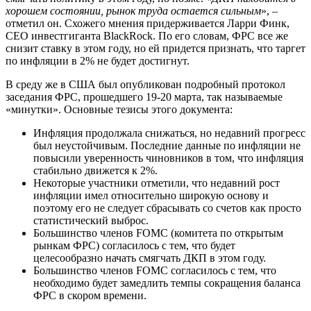
хорошем состоянии, рынок труда остается сильным
», –
отметил он. Схожего мнения придерживается Ларри Финк,
CEO инвестгиганта BlackRock. По его словам, ФРС все же
снизит ставку в этом году, но ей придется признать, что таргет
по инфляции в 2% не будет достигнут.
В среду же в США был опубликован подробный протокол
заседания ФРС, прошедшего 19-20 марта, так называемые
«минутки». Основные тезисы этого документа:
Инфляция продолжала снижаться, но недавний прогресс
был неустойчивым. Последние данные по инфляции не
повысили уверенность чиновников в том, что инфляция
стабильно движется к 2%.
Некоторые участники отметили, что недавний рост
инфляции имел относительно широкую основу и
поэтому его не следует сбрасывать со счетов как просто
статистический выброс.
Большинство членов FOMC (комитета по открытым
рынкам ФРС) согласилось с тем, что будет
целесообразно начать смягчать ДКП в этом году.
Большинство членов FOMC согласилось с тем, что
необходимо будет замедлить темпы сокращения баланса
ФРС в скором времени.