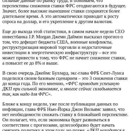
сильные данные по рынку труда, и понимаем, что
перспективы снижения ставки ФРС отодвигаются в будущее.
Значит, более высокие нынешние ставки сохранятся более
длительное время. А это автоматически приводит к росту
спроса на доллар, и его укрепление к другим валютам.
Еще до выхода этой статистики, в самом начале недели CEO
инвестбанка J.P. Morgan Джеми Даймон высказал прогноз о
том, что дефицит бюджета США, военные конфликты,
реструктуризация мировой торговли и недостаточные
инвестиции в энергетическую инфраструктуру – все это
может привести к тому, что ФРС не начнет снижение ставки,
а повысит ее до 8% и выше.
В свою очередь Джеймс Буллард, экс-глава ФРБ Сент-Луиса
поделился своим базовым сценарием – это 3 снижения ставки
до конца года. По его мнению, «
ФРС проводит успешную
ДКП при сильной экономике, и многое сейчас складывается
так, как надо для ФРС
».
Ближе к концу недели, уже после публикации данных по
инфляции, глава ФРБ Нью-Йорка Джон Вильямс заявил, что
нет необходимости снижать ставку в ближайшей перспективе.
Он полагает, что, если экономика будет развиваться в
соответствии с прогнозами, целесообразно будет начать
смягчать политику в этом году, но позже. «
ДКП находится в