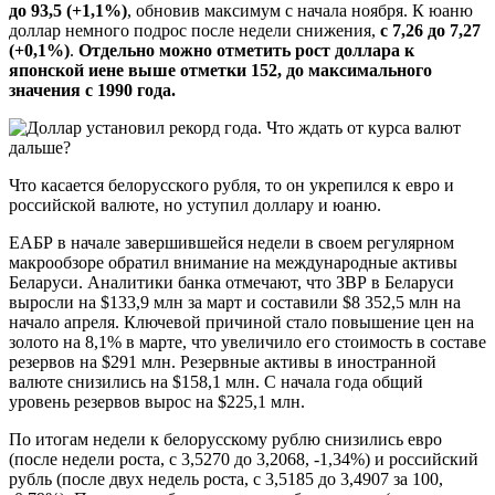
до 93,5 (+1,1%)
, обновив максимум с начала ноября. К юаню
доллар немного подрос после недели снижения,
с 7,26 до 7,27
(+0,1%)
.
Отдельно можно отметить рост доллара к
японской иене выше отметки 152, до максимального
значения с 1990 года.
Что касается белорусского рубля, то он укрепился к евро и
российской валюте, но уступил доллару и юаню.
ЕАБР в начале завершившейся недели в своем регулярном
макрообзоре обратил внимание на международные активы
Беларуси. Аналитики банка отмечают, что ЗВР в Беларуси
выросли на $133,9 млн за март и составили $8 352,5 млн на
начало апреля. Ключевой причиной стало повышение цен на
золото на 8,1% в марте, что увеличило его стоимость в составе
резервов на $291 млн. Резервные активы в иностранной
валюте снизились на $158,1 млн. С начала года общий
уровень резервов вырос на $225,1 млн.
По итогам недели к белорусскому рублю снизились евро
(после недели роста, с 3,5270 до 3,2068, -1,34%) и российский
рубль (после двух недель роста, с 3,5185 до 3,4907 за 100,