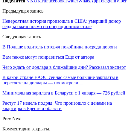
Поделится
VK
OK.ru
Facebook
Twitter
WhatsApp
Telegram
Viber
Предыдущая запись
Невероятная история произошла в США: умерший донор
сердца ожил прямо на операционном столе
Следующая запись
В Польше водитель потерял покойника посреди дороги
Вам также могут понравиться
Еще от автора
Чего ждать от доллара в ближайшие дни? Рассказал эксперт
В какой стране ЕАЭС сейчас самые большие зарплаты в
пересчете на доллары — посмотрели…
Минимальная зарплата в Беларуси с 1 января — 726 рублей
Растут 17 недель подряд. Что произошло с ценами на
квартиры в Бресте и области
Prev
Next
Комментарии закрыты.