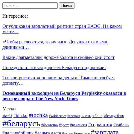
Интересное:
Опубликован зарплатный рейтинг стран ЕАЭС. На каком
месте…
«Чтобы расчесаться, трачу час». Девушка с самыми
длинными…
Какие драгметаллы дороже золота и сколько они стоят
Проезд по платным дорогам Беларуси подорожает
Тысячи россиян «попали» на деньги. Таможня требует
доплату…
Основанный выходцем из Беларуси Perplexity оказался в
центре спора с The New York Times
Метки
#tochka
#blizko
#авто
#банк
#bar24
#wildberries
#австрия
#беларусбанк
#беларусь
#германия
#гибель
#брест
#вакансия
#богатство
#зарплата
#дальнобойщик
#деньга
#дети
#дуров
#животное